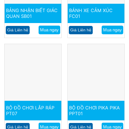
BẢNG NHẬN BIẾT GIÁC
BÁNH XE CẢM XÚC
QUAN SB01
FC01
Mua ngay
Mua ngay
Giá Liên hệ
Giá Liên hệ
BỘ ĐỒ CHƠI LẮP RÁP
BỘ ĐỒ CHƠI PIKA PIKA
PT07
PPT01
Mua ngay
Mua ngay
Giá Liên hệ
Giá Liên hệ