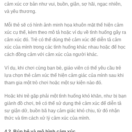
cảm xúc cơ bản như vui, buồn, giận, sợ hãi, ngạc nhiên,
và yêu thương.
Mỗi thẻ sẽ có hình ảnh minh họa khuôn mặt thể hiện cảm
xúc cụ thể, kèm theo mô tả hoặc ví dụ về tình huống gây ra
cảm xúc đó. Trẻ có thể dùng thẻ cảm xúc để diễn tả cảm
xúc của mình trong các tình huống khác nhau hoặc để học
cách đồng cảm với cảm xúc của người khác.
Ví dụ, khi chơi cùng bạn bè, giáo viên có thể yêu cầu trẻ
lựa chọn thẻ cảm xúc thể hiện cảm giác của mình sau khi
tham gia một trò chơi hoặc một sự kiện nào đó.
Hoặc khi trẻ gặp phải một tình huống khó khăn, như bị bạn
giành đồ chơi, trẻ có thể sử dụng thẻ cảm xúc để diễn tả
sự giận dữ, buồn bã hay cảm giác khó chịu, từ đó nhận
thức và tìm cách xử lý cảm xúc của mình.
4.2. Búp bê và mô hình cảm xúc