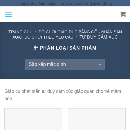
Trang chủ
Giới thiệu
Tư vấn
Liên hệ
Tuyển dụng
Skip
to
content
/
TRANG CHỦ
ĐỒ CHƠI GIÁO DỤC BẰNG GỖ - NHẬN SẢN
/
TƯ DUY CẢM XÚC
XUẤT ĐỒ CHƠI THEO YÊU CẦU
PHÂN LOẠI SẢN PHẨM
Giáo cụ phát triển tư duy cảm xúc giác quan cho trẻ mầm
non