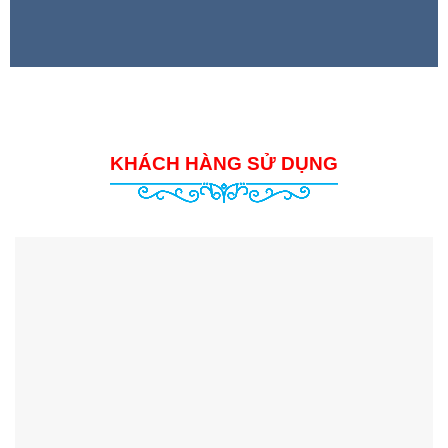
 CHƠI GIÁO DỤC
HÌNH 
KHÁCH HÀNG SỬ DỤNG