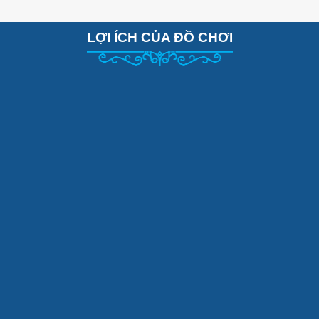
LỢI ÍCH CỦA ĐỒ CHƠI
i giáo dục: Cánh cửa kỳ diệu khi mở trí tuệ cho
bé