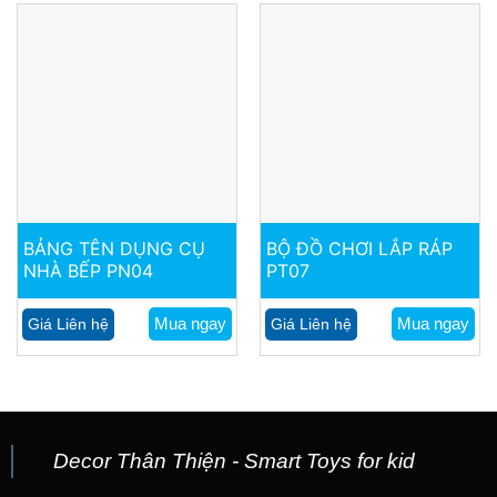
BẢNG TÊN DỤNG CỤ
BỘ ĐỒ CHƠI LẮP RÁP
NHÀ BẾP PN04
PT07
Mua ngay
Mua ngay
Giá Liên hệ
Giá Liên hệ
Decor Thân Thiện - Smart Toys for kid