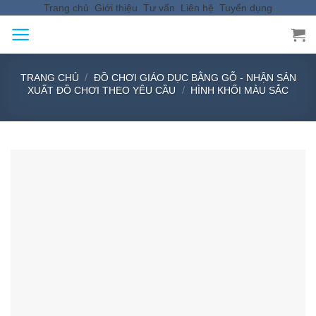
Trang chủ
Giới thiệu
Tư vấn
Liên hệ
Tuyển dụng
Skip
to
content
/
TRANG CHỦ
ĐỒ CHƠI GIÁO DỤC BẰNG GỖ - NHẬN SẢN
/
XUẤT ĐỒ CHƠI THEO YÊU CẦU
HÌNH KHỐI MÀU SẮC