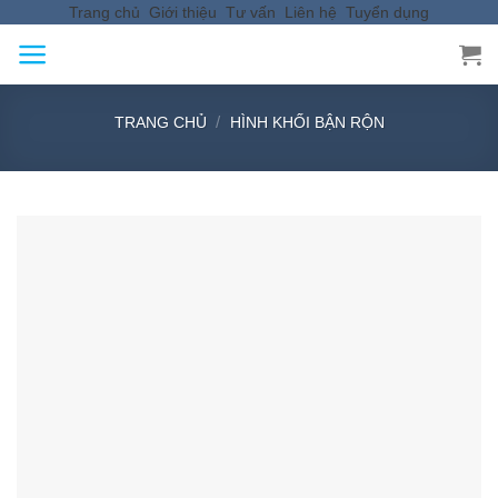
Trang chủ
Giới thiệu
Tư vấn
Liên hệ
Tuyển dụng
Skip
to
content
/
TRANG CHỦ
HÌNH KHỐI BẬN RỘN