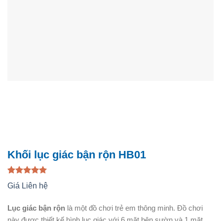
Khối lục giác bận rộn HB01
5.00
1
trên 5
Giá Liên hệ
dựa trên
đánh giá
Lục giác bận rộn
là một đồ chơi trẻ em thông minh. Đồ chơi
này được thiết kế hình lục giác với 6 mặt bên sườn và 1 mặt