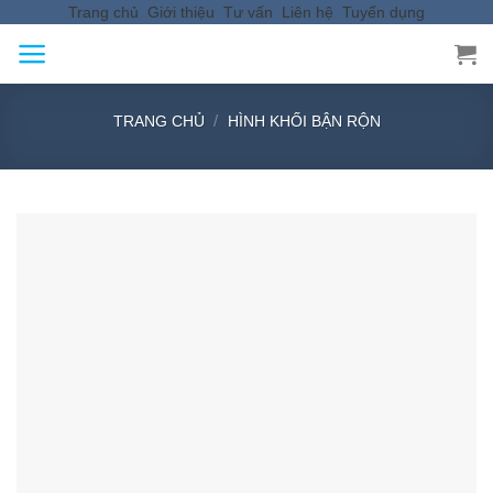
Trang chủ
Giới thiệu
Tư vấn
Liên hệ
Tuyển dụng
Skip
to
content
/
TRANG CHỦ
HÌNH KHỐI BẬN RỘN