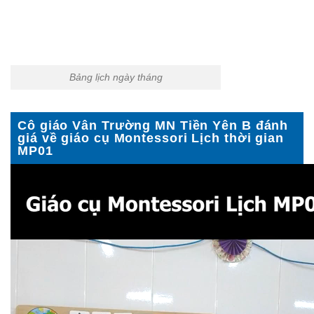
Bảng lịch ngày tháng
Cô giáo Vân Trường MN Tiền Yên B đánh
giá về giáo cụ Montessori Lịch thời gian
MP01