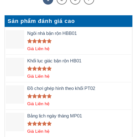
Sản phẩm đánh giá cao
Ngôi nhà bận rộn HBB01
Được xếp
Giá Liên hệ
hạng
5.00
5 sao
Khối lục giác bận rộn HB01
Được xếp
Giá Liên hệ
hạng
5.00
5 sao
Đồ chơi ghép hình theo khối PT02
Được xếp
Giá Liên hệ
hạng
5.00
5 sao
Bảng lịch ngày tháng MP01
Được xếp
Giá Liên hệ
hạng
5.00