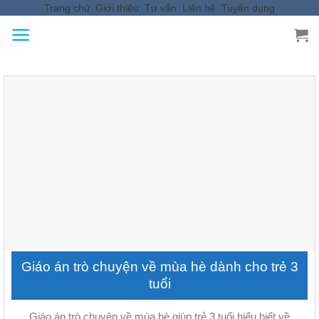
Trang chủ
Giới thiệu
Tư vấn
Liên hệ
Tuyển dụng
Skip
to
content
Giáo án trò chuyện về mùa hè dành cho trẻ 3
tuổi
Giáo án trò chuyện về mùa hè giúp trẻ 3 tuổi hiểu biết về