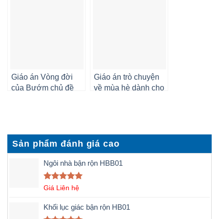
Giáo án Vòng đời
Giáo án trò chuyện
của Bướm chủ đề
về mùa hè dành cho
khám phá khoa học
trẻ 3 tuổi
Sản phẩm đánh giá cao
Ngôi nhà bận rộn HBB01
Được xếp
Giá Liên hệ
hạng
5.00
5 sao
Khối lục giác bận rộn HB01