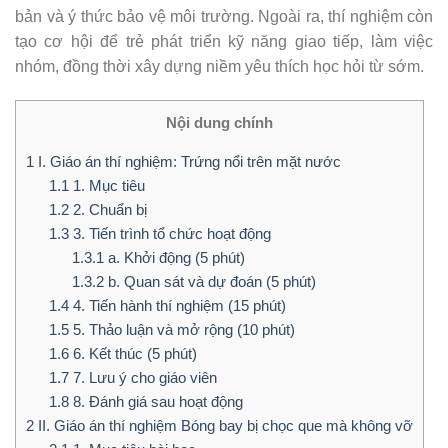
bản và ý thức bảo vệ môi trường. Ngoài ra, thí nghiệm còn
tạo cơ hội để trẻ phát triển kỹ năng giao tiếp, làm việc
nhóm, đồng thời xây dựng niềm yêu thích học hỏi từ sớm.
Nội dung chính
1
I. Giáo án thí nghiệm: Trứng nổi trên mặt nước
1.1
1. Mục tiêu
1.2
2. Chuẩn bị
1.3
3. Tiến trình tổ chức hoạt động
1.3.1
a. Khởi động (5 phút)
1.3.2
b. Quan sát và dự đoán (5 phút)
1.4
4. Tiến hành thí nghiệm (15 phút)
1.5
5. Thảo luận và mở rộng (10 phút)
1.6
6. Kết thúc (5 phút)
1.7
7. Lưu ý cho giáo viên
1.8
8. Đánh giá sau hoạt động
2
II. Giáo án thí nghiệm Bóng bay bị chọc que mà không vỡ