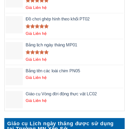
Được xếp
Giá Liên hệ
hạng
5.00
5 sao
Đồ chơi ghép hình theo khối PT02
Được xếp
Giá Liên hệ
hạng
5.00
5 sao
Bảng lịch ngày tháng MP01
Được xếp
Giá Liên hệ
hạng
5.00
5 sao
Bảng tên các loài chim PN05
Giá Liên hệ
Giáo cụ Vòng đời động thực vật LC02
Giá Liên hệ
Giáo cụ Lịch ngày tháng được sử dụng
tại Trường MN Yên Sở