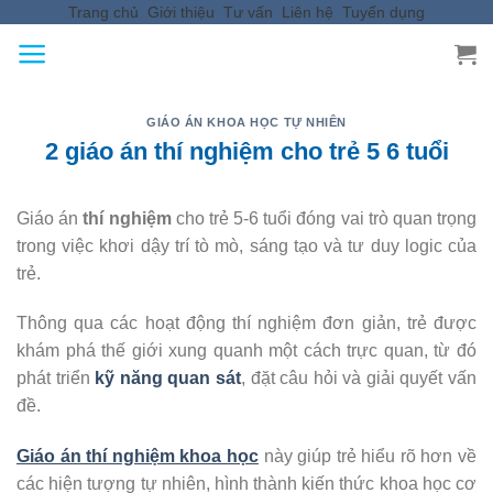
Trang chủ
Giới thiệu
Tư vấn
Liên hệ
Tuyển dụng
Skip
to
content
GIÁO ÁN KHOA HỌC TỰ NHIÊN
2 giáo án thí nghiệm cho trẻ 5 6 tuổi
Giáo án
thí nghiệm
cho trẻ 5-6 tuổi đóng vai trò quan trọng
trong việc khơi dậy trí tò mò, sáng tạo và tư duy logic của
trẻ.
Thông qua các hoạt động thí nghiệm đơn giản, trẻ được
khám phá thế giới xung quanh một cách trực quan, từ đó
phát triển
kỹ năng quan sát
, đặt câu hỏi và giải quyết vấn
đề.
Giáo án thí nghiệm khoa học
này giúp trẻ hiểu rõ hơn về
các hiện tượng tự nhiên, hình thành kiến thức khoa học cơ