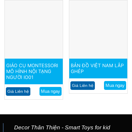
GIÁO CỤ MONTESSORI
BẢN ĐỒ VIỆT NAM LẮP
MÔ HÌNH NỘI TẠNG
GHÉP
NGƯỜI IO01
Mua ngay
Giá Liên hệ
Mua ngay
Giá Liên hệ
Decor Thân Thiện - Smart Toys for kid