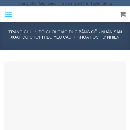
Trang chủ
Giới thiệu
Tư vấn
Liên hệ
Tuyển dụng
Skip
to
content
/
TRANG CHỦ
ĐỒ CHƠI GIÁO DỤC BẰNG GỖ - NHẬN SẢN
/
XUẤT ĐỒ CHƠI THEO YÊU CẦU
KHOA HỌC TỰ NHIÊN