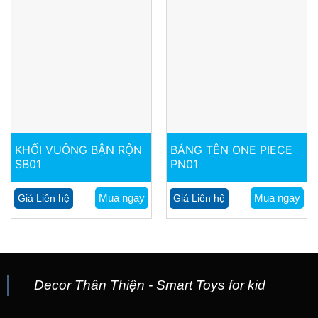
KHỐI VUÔNG BẬN RỘN
BẢNG TÊN ONE PIECE
SB01
PN01
Mua ngay
Mua ngay
Giá Liên hệ
Giá Liên hệ
Decor Thân Thiện - Smart Toys for kid