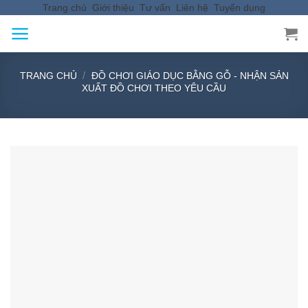
Trang chủ
Giới thiệu
Tư vấn
Liên hệ
Tuyển dụng
Skip
to
content
/
TRANG CHỦ
ĐỒ CHƠI GIÁO DỤC BẰNG GỖ - NHẬN SẢN
XUẤT ĐỒ CHƠI THEO YÊU CẦU