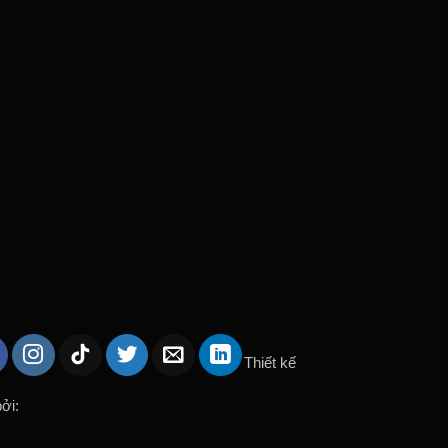
Thiết kế
ởi: