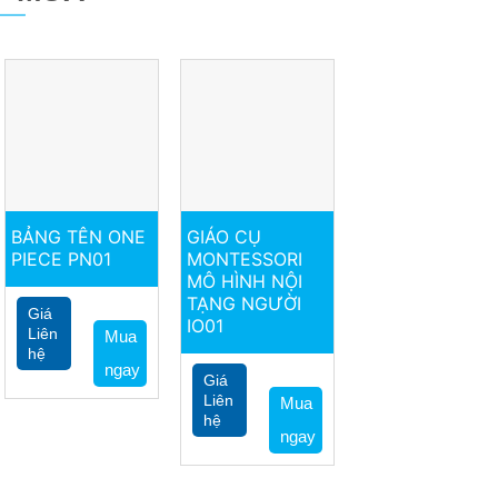
BẢNG TÊN ONE
GIÁO CỤ
PIECE PN01
MONTESSORI
MÔ HÌNH NỘI
TẠNG NGƯỜI
Giá
IO01
Liên
Mua
hệ
ngay
Giá
Liên
Mua
hệ
ngay