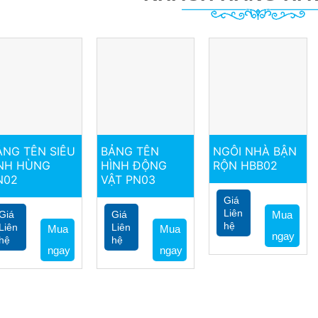
ẢNG TÊN SIÊU
BẢNG TÊN
NGÔI NHÀ BẬN
NH HÙNG
HÌNH ĐỘNG
RỘN HBB02
N02
VẬT PN03
Giá
Liên
Mua
Giá
Giá
hệ
Liên
Liên
Mua
Mua
ngay
hệ
hệ
ngay
ngay