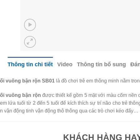
Thông tin chi tiết
Video
Thông tin bổ sung
Đán
ối vuông bận rộn SB01
là đồ chơi trẻ em thông minh nằm tro
ối vuông bận rộn
được thiết kế gồm 5 mặt với màu cốm nền ch
 em lứa tuổi từ 2 đến 5 tuổi để kích thích sự trí não cho trẻ th
ển vận động tinh vận động thô thông qua các trò chơi kéo đẩy…
KHÁCH HÀNG HA