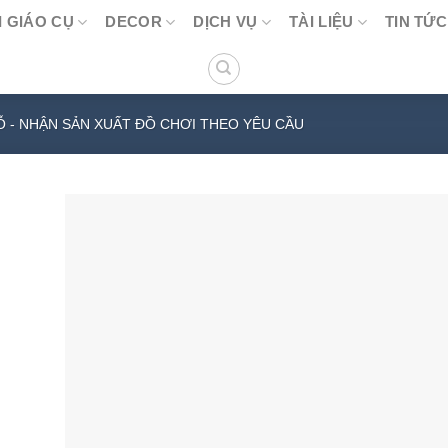
 GIÁO CỤ
DECOR
DỊCH VỤ
TÀI LIỆU
TIN TỨC
Ỗ - NHẬN SẢN XUẤT ĐỒ CHƠI THEO YÊU CẦU