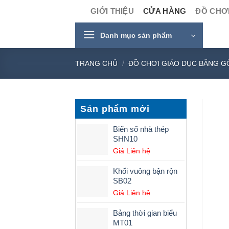
Skip
GIỚI THIỆU
CỬA HÀNG
ĐỒ CHƠI
to
content
Danh mục sản phẩm
/
TRANG CHỦ
ĐỒ CHƠI GIÁO DỤC BẰNG G
Sản phẩm mới
Biển số nhà thép
SHN10
Giá Liên hệ
Khối vuông bận rộn
SB02
Giá Liên hệ
Bảng thời gian biểu
MT01