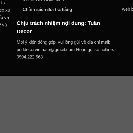
 trẻ
web b
Chính sách đổi trả hàng
heo xu
ấp và
Chịu trách nhiệm nội dung: Tuấn
ế và
Decor
Mọi ý kiến đóng góp, vui lòng gửi về địa chỉ mail:
poddecorvietnam@gmail.com Hoặc gọi số hotline:
0904.222.568