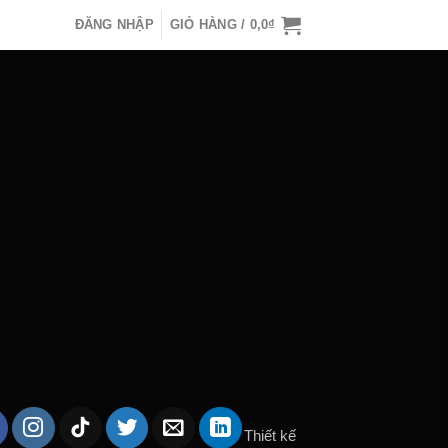
ĐĂNG NHẬP
GIỎ HÀNG /
0,0
₫
Thiết kế