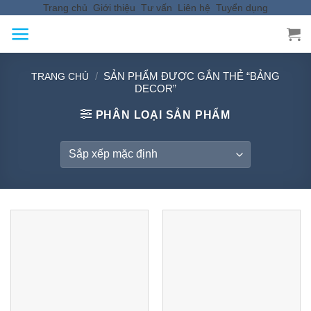
Trang chủ
Giới thiệu
Tư vấn
Liên hệ
Tuyển dụng
Skip
to
content
/
SẢN PHẨM ĐƯỢC GẮN THẺ “BẢNG
TRANG CHỦ
DECOR”
PHÂN LOẠI SẢN PHẨM