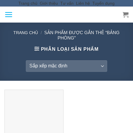
Trang chủ
Giới thiệu
Tư vấn
Liên hệ
Tuyển dụng
Skip
to
content
/
SẢN PHẨM ĐƯỢC GẮN THẺ “BẢNG
TRANG CHỦ
PHÒNG”
PHÂN LOẠI SẢN PHẨM