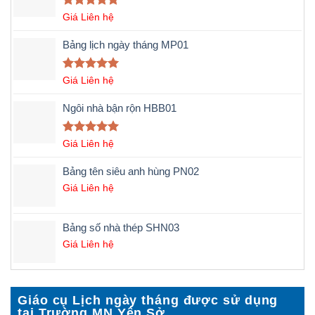
Được xếp
Giá Liên hệ
hạng
5.00
5 sao
Bảng lịch ngày tháng MP01
Được xếp
Giá Liên hệ
hạng
5.00
5 sao
Ngôi nhà bận rộn HBB01
Được xếp
Giá Liên hệ
hạng
5.00
5 sao
Bảng tên siêu anh hùng PN02
Giá Liên hệ
Bảng số nhà thép SHN03
Giá Liên hệ
Giáo cụ Lịch ngày tháng được sử dụng
tại Trường MN Yên Sở