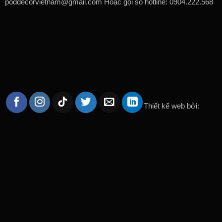
poddecorvietnam@gmail.com Hoặc gọi số hotline: 0904.222.568
Thiết kế web bởi: