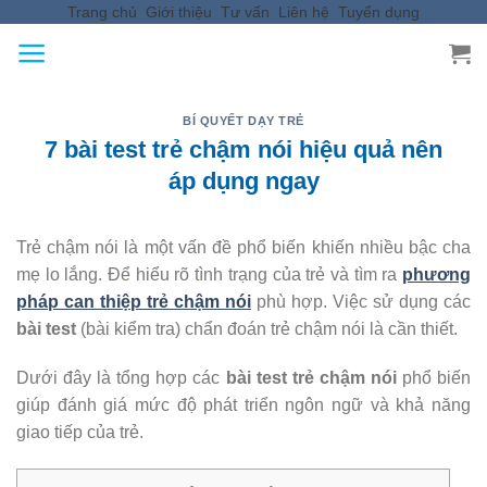
Trang chủ
Giới thiệu
Tư vấn
Liên hệ
Tuyển dụng
Skip
to
content
BÍ QUYẾT DẠY TRẺ
7 bài test trẻ chậm nói hiệu quả nên
áp dụng ngay
Trẻ chậm nói là một vấn đề phổ biến khiến nhiều bậc cha
mẹ lo lắng. Để hiểu rõ tình trạng của trẻ và tìm ra
phương
pháp can thiệp trẻ chậm nói
phù hợp. Việc sử dụng các
bài test
(bài kiểm tra) chẩn đoán trẻ chậm nói là cần thiết.
Dưới đây là tổng hợp các
bài test trẻ chậm nói
phổ biến
giúp đánh giá mức độ phát triển ngôn ngữ và khả năng
giao tiếp của trẻ.