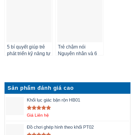
5 bí quyết giúp trẻ
Trẻ chậm nói
phát triển kỹ năng tự
Nguyên nhân và 6
bảo vệ bản thân
cách dạy trẻ tập nói
hiệu quả
Sản phẩm đánh giá cao
Khối lục giác bận rộn HB01
Được xếp
Giá Liên hệ
hạng
5.00
5 sao
Đồ chơi ghép hình theo khối PT02