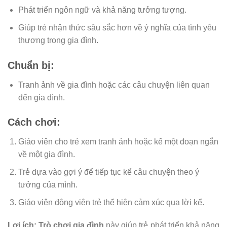
Phát triển ngôn ngữ và khả năng tưởng tượng.
Giúp trẻ nhận thức sâu sắc hơn về ý nghĩa của tình yêu
thương trong gia đình.
Chuẩn bị:
Tranh ảnh về gia đình hoặc các câu chuyện liên quan
đến gia đình.
Cách chơi:
Giáo viên cho trẻ xem tranh ảnh hoặc kể một đoạn ngắn
về một gia đình.
Trẻ dựa vào gợi ý để tiếp tục kể câu chuyện theo ý
tưởng của mình.
Giáo viên động viên trẻ thể hiện cảm xúc qua lời kể.
Lợi ích: Trò chơi gia đình
này giúp trẻ phát triển khả năng