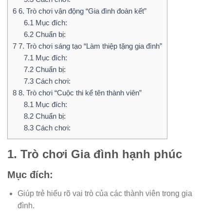
6
6. Trò chơi vận động “Gia đình đoàn kết”
6.1
Mục đích:
6.2
Chuẩn bị:
7
7. Trò chơi sáng tạo “Làm thiệp tặng gia đình”
7.1
Mục đích:
7.2
Chuẩn bị:
7.3
Cách chơi:
8
8. Trò chơi “Cuộc thi kể tên thành viên”
8.1
Mục đích:
8.2
Chuẩn bị:
8.3
Cách chơi:
1. Trò chơi Gia đình hạnh phúc
Mục đích:
Giúp trẻ hiểu rõ vai trò của các thành viên trong gia
đình.