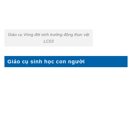
Giáo cụ Vòng đời sinh trưởng động thực vật
LC03
Giáo cụ sinh học con người