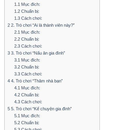
1.1
Mục đích:
1.2
Chuẩn bị:
1.3
Cách chơi:
2
2. Trò chơi “Ai là thành viên này?”
2.1
Mục đích:
2.2
Chuẩn bị:
2.3
Cách chơi:
3
3. Trò chơi “Nấu ăn gia đình”
3.1
Mục đích:
3.2
Chuẩn bị:
3.3
Cách chơi:
4
4. Trò chơi “Thăm nhà bạn”
4.1
Mục đích:
4.2
Chuẩn bị:
4.3
Cách chơi:
5
5. Trò chơi “Kể chuyện gia đình”
5.1
Mục đích:
5.2
Chuẩn bị:
5.3
Cách chơi: