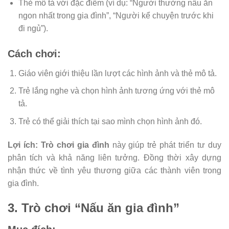
Thẻ mô tả với đặc điểm (ví dụ: “Người thường nấu ăn
ngon nhất trong gia đình”, “Người kể chuyện trước khi
đi ngủ”).
Cách chơi:
Giáo viên giới thiệu lần lượt các hình ảnh và thẻ mô tả.
Trẻ lắng nghe và chọn hình ảnh tương ứng với thẻ mô
tả.
Trẻ có thể giải thích tại sao mình chọn hình ảnh đó.
Lợi ích: Trò chơi gia đình
này giúp trẻ phát triển tư duy
phân tích và khả năng liên tưởng. Đồng thời xây dựng
nhận thức về tình yêu thương giữa các thành viên trong
gia đình.
3. Trò chơi “Nấu ăn gia đình”