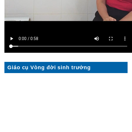
Giáo cụ Vòng đời sinh trưởng