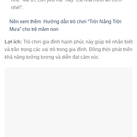
nhé!”.
Nên xem thêm
Hướng dẫn trò chơi “Trời Nắng Trời
Mưa” cho trẻ mầm non
Lợi ích:
Trò chơi gia đình hạnh phúc này giúp trẻ nhận biết
và trân trọng các vai trò trong gia đình. Đồng thời phát triển
khả năng tưởng tượng và diễn đạt cảm xúc.