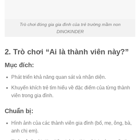
Trò chơi đóng gia gia đình của trẻ trường mầm non
DINOKINDER
2. Trò chơi “Ai là thành viên này?”
Mục đích:
Phát triển khả năng quan sát và nhận diện.
Khuyến khích trẻ tìm hiểu về đặc điểm của từng thành
viên trong gia đình.
Chuẩn bị:
Hình ảnh của các thành viên gia đình (bố, mẹ, ông, bà,
anh chị em).