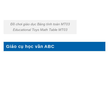
Đồ chơi giáo dục Bảng tính toán MT03
Educational Toys Math Table MT03
Giáo cụ học vần ABC