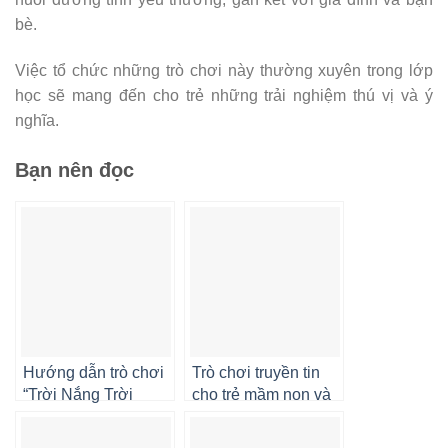
bè.
Việc tổ chức những trò chơi này thường xuyên trong lớp
học sẽ mang đến cho trẻ những trải nghiệm thú vị và ý
nghĩa.
Bạn nên đọc
Hướng dẫn trò chơi
Trò chơi truyền tin
“Trời Nắng Trời
cho trẻ mầm non và
Mưa” cho trẻ mầm
cách tổ chức
non