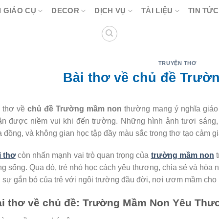
 GIÁO CỤ
DECOR
DỊCH VỤ
TÀI LIỆU
TIN TỨC
TRUYỆN THƠ
Bài thơ về chủ đề Trư
i thơ về
chủ đề Trường mầm non
thường mang ý nghĩa giáo 
n được niềm vui khi đến trường. Những hình ảnh tươi sáng, 
 đồng, và không gian học tập đầy màu sắc trong thơ tạo cảm giá
i thơ
còn nhấn mạnh vai trò quan trọng của
trường mầm non
t
g sống. Qua đó, trẻ nhỏ học cách yêu thương, chia sẻ và hòa 
 sự gắn bó của trẻ với ngôi trường đầu đời, nơi ươm mầm ch
i thơ về chủ đề: Trường Mầm Non Yêu Thư