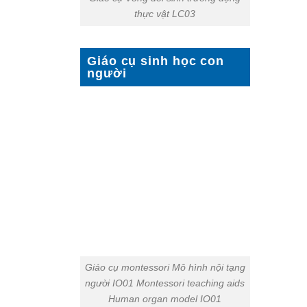
thực vật LC03
Giáo cụ sinh học con
người
Giáo cụ montessori Mô hình nội tạng
người IO01 Montessori teaching aids
Human organ model IO01