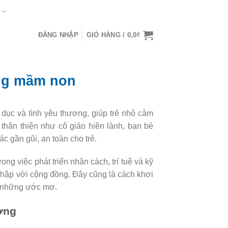
ĐĂNG NHẬP
GIỎ HÀNG /
0,0
₫
ờng mầm non
dục và tình yêu thương, giúp trẻ nhỏ cảm
thân thiện như cô giáo hiền lành, bạn bè
c gần gũi, an toàn cho trẻ.
rong việc phát triển nhân cách, trí tuệ và kỹ
nhập với cộng đồng. Đây cũng là cách khơi
o những ước mơ.
ơng