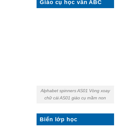
Giáo cụ học vần ABC
Alphabet spinners AS01 Vòng xoay
chữ cái AS01 giáo cụ mầm non
Biển lớp học