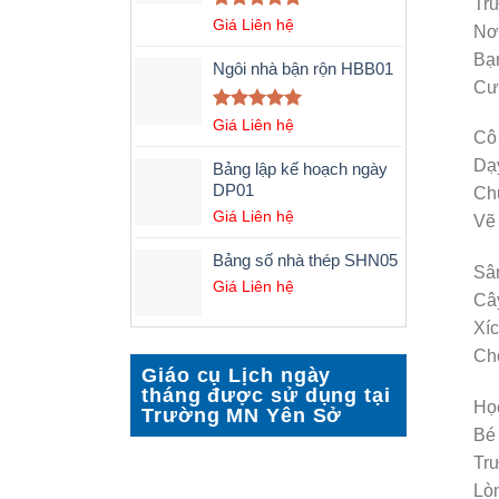
Tr
Được xếp
Giá Liên hệ
Nơi
hạng
5.00
Bạn
5 sao
Ngôi nhà bận rộn HBB01
Cườ
Được xếp
Giá Liên hệ
Cô 
hạng
5.00
5 sao
Dạy
Bảng lập kế hoạch ngày
DP01
Chữ
Giá Liên hệ
Vẽ 
Bảng số nhà thép SHN05
Sâ
Giá Liên hệ
Cây
Xíc
Ch
Giáo cụ Lịch ngày
tháng được sử dụng tại
Họ
Trường MN Yên Sở
Bé 
Tr
Lòn