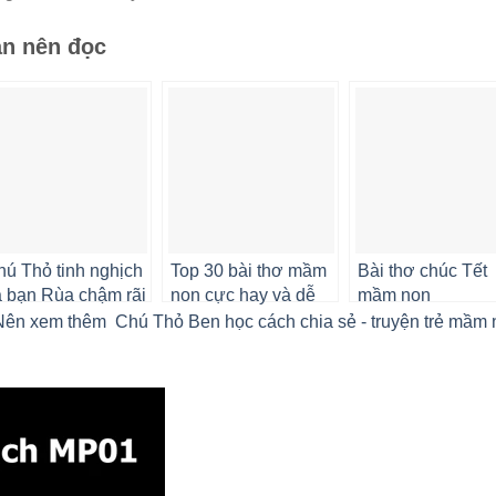
n nên đọc
ú Thỏ tinh nghịch
Top 30 bài thơ mầm
Bài thơ chúc Tết
 bạn Rùa chậm rãi
non cực hay và dễ
mầm non
nhớ
Nên xem thêm
Chú Thỏ Ben học cách chia sẻ - truyện trẻ mầm n