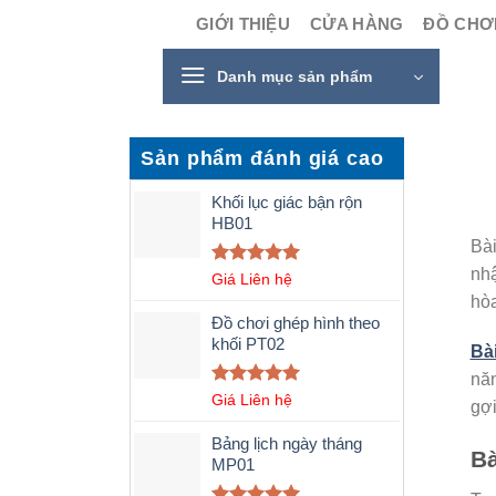
Skip
GIỚI THIỆU
CỬA HÀNG
ĐỒ CHƠI
to
content
Danh mục sản phẩm
Sản phẩm đánh giá cao
Khối lục giác bận rộn
HB01
Bà
nhậ
Được xếp
Giá Liên hệ
hạng
5.00
hòa
5 sao
Đồ chơi ghép hình theo
khối PT02
Bà
năn
Được xếp
Giá Liên hệ
gợi
hạng
5.00
5 sao
Bảng lịch ngày tháng
Bà
MP01