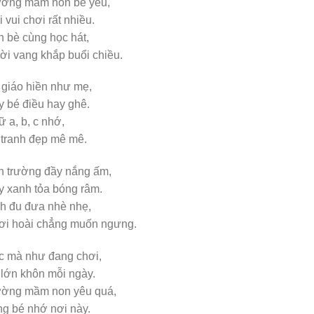
ường mầm non bé yêu,
 vui chơi rất nhiều.
 bè cùng học hát,
i vang khắp buổi chiều.
giáo hiền như mẹ,
 bé điều hay ghê.
 a, b, c nhớ,
tranh đẹp mê mê.
n trường đầy nắng ấm,
 xanh tỏa bóng râm.
h đu đưa nhè nhẹ,
ơi hoài chẳng muốn ngưng.
c mà như đang chơi,
lớn khôn mỗi ngày.
ường mầm non yêu quá,
g bé nhớ nơi này.