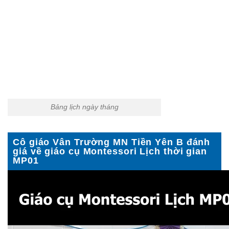
Bảng lịch ngày tháng
Cô giáo Vân Trường MN Tiền Yên B đánh
giá về giáo cụ Montessori Lịch thời gian
MP01