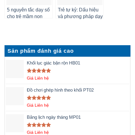
5 nguyên tắc dạy số
Trẻ tự kỷ: Dấu hiệu
cho trẻ mầm non
và phương pháp dạy
hiệu quả
trẻ tự kỷ hiệu quả
Sản phẩm đánh giá cao
Khối lục giác bận rộn HB01
Được xếp
Giá Liên hệ
hạng
5.00
5 sao
Đồ chơi ghép hình theo khối PT02
Được xếp
Giá Liên hệ
hạng
5.00
5 sao
Bảng lịch ngày tháng MP01
Được xếp
Giá Liên hệ