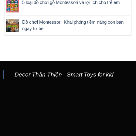
5 loại đồ chơi gỗ Montessori và lợi ích cho trẻ em
Đồ chơi Montessori: Khai phóng tiềm năng con bạn
ngay từ bé
Decor Thân Thiện - Smart Toys for kid