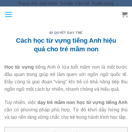
Trang chủ
Giới thiệu
Tư vấn
Liên hệ
Tuyển dụng
Skip
to
content
BÍ QUYẾT DẠY TRẺ
Cách học từ vựng tiếng Anh hiệu
quả cho trẻ mầm non
Học từ vựng
tiếng Anh ở lứa tuổi mầm non là một bước
đầu quan trọng giúp trẻ làm quen với ngôn ngữ quốc tế.
Đây cũng là giai đoạn “vàng” khi trẻ có khả năng tiếp thu
ngôn ngữ một cách tự nhiên, nhanh chóng và hiệu quả.
Tuy nhiên, việc
dạy trẻ mầm non học từ vựng tiếng Anh
cần có phương pháp phù hợp. Từ đó khơi dậy hứng thú
và tạo nền tảng vững chắc cho trẻ trong hành trình học tập.