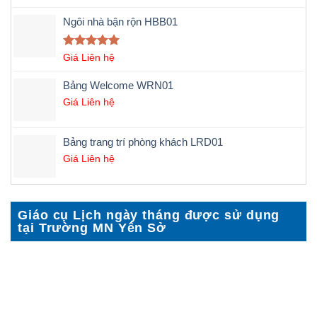
hạng
5.00
5 sao
Ngôi nhà bận rộn HBB01
Được xếp
Giá Liên hệ
hạng
5.00
5 sao
Bảng Welcome WRN01
Giá Liên hệ
Bảng trang trí phòng khách LRD01
Giá Liên hệ
Giáo cụ Lịch ngày tháng được sử dụng
tại Trường MN Yên Sở