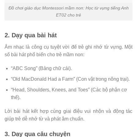
Đồ chơi giáo dục Montessori mầm non: Học từ vựng tiếng Anh
ET02 cho trẻ
2. Dạy qua bài hát
Âm nhạc là công cụ tuyệt vời để trẻ ghi nhớ từ vựng. Một
số bài hát phổ biến cho trẻ mầm non:
“ABC Song” (Bảng chữ cái).
“Old MacDonald Had a Farm” (Con vật trong nông trại).
“Head, Shoulders, Knees, and Toes” (Các bộ phận cơ
thể).
Lời bài hát kết hợp cùng giai điệu vui nhộn và động tác
giúp trẻ dễ nhớ từ và phát âm chuẩn.
3. Dạy qua câu chuyện