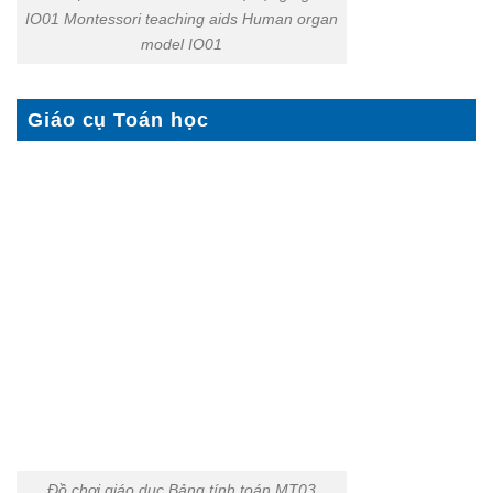
IO01 Montessori teaching aids Human organ
model IO01
Giáo cụ Toán học
Đồ chơi giáo dục Bảng tính toán MT03