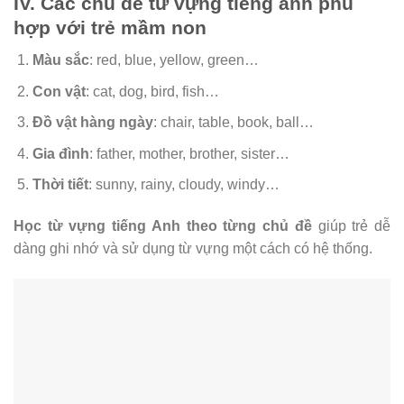
IV. Các chủ đề từ vựng tiếng anh phù
hợp với trẻ mầm non
Màu sắc
: red, blue, yellow, green…
Con vật
: cat, dog, bird, fish…
Đồ vật hàng ngày
: chair, table, book, ball…
Gia đình
: father, mother, brother, sister…
Thời tiết
: sunny, rainy, cloudy, windy…
Học từ vựng tiếng Anh theo từng chủ đề
giúp trẻ dễ
dàng ghi nhớ và sử dụng từ vựng một cách có hệ thống.