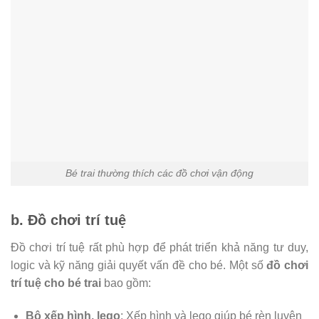
Bé trai thường thích các đồ chơi vận động
b. Đồ chơi trí tuệ
Đồ chơi trí tuệ rất phù hợp để phát triển khả năng tư duy,
logic và kỹ năng giải quyết vấn đề cho bé. Một số
đồ chơi
trí tuệ cho bé trai
bao gồm:
Bộ xếp hình, lego
: Xếp hình và lego giúp bé rèn luyện