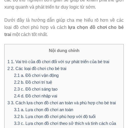
xung quanh và phát triển tư duy logic từ sớm.
Dưới đây là hướng dẫn giúp cha mẹ hiểu rõ hơn về các
loại đồ chơi phù hợp và cách
lựa chọn đồ chơi cho bé
trai
một cách tốt nhất.
Nội dung chính
1
1. Vai trò của đồ chơi đối với sự phát triển của bé trai
2
2. Các loại đồ chơi cho bé trai
2.1
a. Đồ chơi vận động
2.2
b. Đồ chơi trí tuệ
2.3
c. Đồ chơi sáng tạo
2.4
d. Đồ chơi nhập vai
3
3. Cách lựa chọn đồ chơi an toàn và phù hợp cho bé trai
3.1
a. Lựa chọn đồ chơi an toàn
3.2
b. Lựa chọn đồ chơi phù hợp với độ tuổi
3.3
c. Lựa chọn đồ chơi theo sở thích và tính cách của