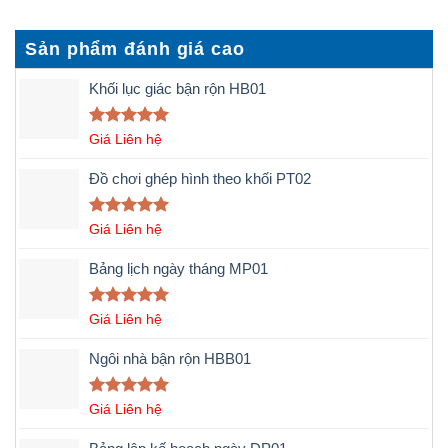
Sản phẩm đánh giá cao
Khối lục giác bận rộn HB01
Được xếp
Giá Liên hệ
hạng
5.00
5 sao
Đồ chơi ghép hình theo khối PT02
Được xếp
Giá Liên hệ
hạng
5.00
5 sao
Bảng lịch ngày tháng MP01
Được xếp
Giá Liên hệ
hạng
5.00
5 sao
Ngôi nhà bận rộn HBB01
Được xếp
Giá Liên hệ
hạng
5.00
5 sao