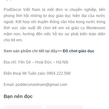
PodDecor Việt Nam là một đơn vị chuyên nghiệp, tiên
phong lĩnh hội những tư duy giáo dục hiện đại của nước
ngoài. Kết hợp với truyền thống văn hóa trong nước trong
lĩnh vực sản xuất đồ chơi trẻ em và giáo cụ Montessori
mầm non, hướng đến việc hỗ trợ sự phát triển toàn diện
cho trẻ em.
Xem sả
n phẩm chi tiết tại đây>>
Đồ chơi giáo dục
Địa chỉ: Yên Sở – Hoài Đức – Hà Nội
Điện thoại Mr Tuấn zalo: 0904.222.568
Email: poddecorvietnam@gmail.com
Bạn nên đọc