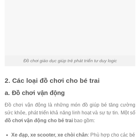
Đồ chơi giáo dục giúp trẻ phát triển tư duy logic
2. Các loại đồ chơi cho bé trai
a. Đồ chơi vận động
Đồ chơi vận động là những món đồ giúp bé tăng cường
sức khỏe, phát triển khả năng linh hoạt và sự tự tin. Một số
đồ chơi vận động cho bé trai
bao gồm:
Xe đạp, xe scooter, xe chòi chân
: Phù hợp cho các bé