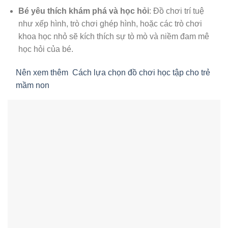
Bé yêu thích khám phá và học hỏi
: Đồ chơi trí tuệ
như xếp hình, trò chơi ghép hình, hoặc các trò chơi
khoa học nhỏ sẽ kích thích sự tò mò và niềm đam mê
học hỏi của bé.
Nên xem thêm
Cách lựa chọn đồ chơi học tập cho trẻ
mầm non