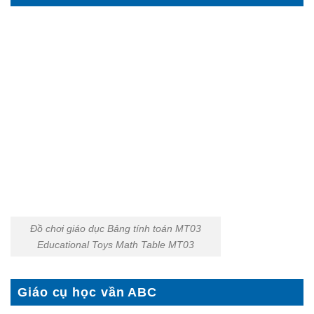
Đồ chơi giáo dục Bảng tính toán MT03
Educational Toys Math Table MT03
Giáo cụ học vần ABC