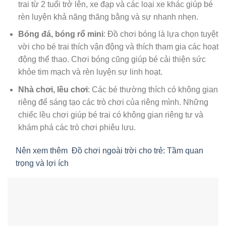
trai từ 2 tuổi trở lên, xe đạp và các loại xe khác giúp bé
rèn luyện khả năng thăng bằng và sự nhanh nhẹn.
Bóng đá, bóng rổ mini
: Đồ chơi bóng là lựa chọn tuyệt
vời cho bé trai thích vận động và thích tham gia các hoạt
động thể thao. Chơi bóng cũng giúp bé cải thiện sức
khỏe tim mạch và rèn luyện sự linh hoạt.
Nhà chơi, lều chơi
: Các bé thường thích có không gian
riêng để sáng tạo các trò chơi của riêng mình. Những
chiếc lều chơi giúp bé trai có không gian riêng tư và
khám phá các trò chơi phiêu lưu.
Nên xem thêm
Đồ chơi ngoài trời cho trẻ: Tầm quan
trọng và lợi ích