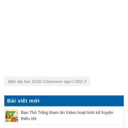
Biển lớp học SC02-Classroom sign-CS02-3
Bài viết mới
Bạn Thỏ Trắng tham ăn Video hoạt hình kể truyện
thiếu nhi