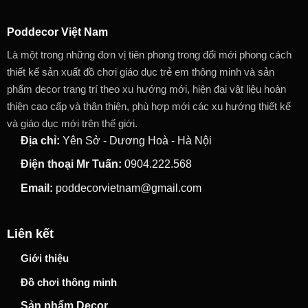
Poddecor Việt Nam
Là một trong những đơn vị tiên phong trong đổi mới phong cách
thiết kế sản xuất đồ chơi giáo dục trẻ em thông minh và sản
phẩm decor trang trí theo xu hướng mới, hiện đại vật liệu hoàn
thiện cao cấp và thân thiện, phù hợp mới các xu hướng thiết kế
và giáo dục mới trên thế giới.
Địa chỉ:
Yên Sở - Dương Hoà - Hà Nội
Điện thoại Mr Tuấn:
0904.222.568
Email:
poddecorvietnam@gmail.com
Liên kết
Giới thiệu
Đồ chơi thông minh
Sản phẩm Decor