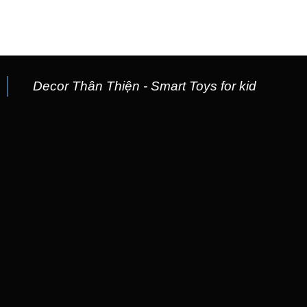
Decor Thân Thiện - Smart Toys for kid