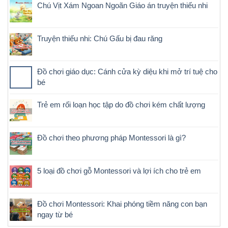
Chú Vịt Xám Ngoan Ngoãn Giáo án truyện thiếu nhi
Truyện thiếu nhi: Chú Gấu bị đau răng
Đồ chơi giáo dục: Cánh cửa kỳ diệu khi mở trí tuệ cho
bé
Trẻ em rối loạn học tập do đồ chơi kém chất lượng
Đồ chơi theo phương pháp Montessori là gì?
5 loại đồ chơi gỗ Montessori và lợi ích cho trẻ em
Đồ chơi Montessori: Khai phóng tiềm năng con bạn
ngay từ bé