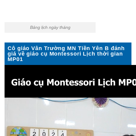
Bảng lịch ngày tháng
Cô giáo Vân Trường MN Tiền Yên B đánh
giá về giáo cụ Montessori Lịch thời gian
MP01