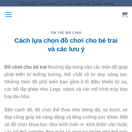
Trang chủ
Giới thiệu
Tư vấn
Liên hệ
Tuyển dụng
Skip
to
content
TIN TỨC ĐỒ CHƠI
Cách lựa chọn đồ chơi cho bé trai
và các lưu ý
Đồ chơi cho bé trai
thường tập trung vào các món đồ giúp
phát triển trí tưởng tượng, thể chất và tư duy sáng tạo.
Những món đồ phổ biến bao gồm ô tô điều khiển từ xa,
các bộ lắp ghép như Lego, robot, và các mô hình máy bay
hay tàu hỏa.
Bên cạnh đó, đồ chơi thể thao như bóng đá, xe trượt, xe
đạp cũng giúp bé năng động và tăng cường sức khỏe. Một
số đồ chơi khoa học như kính hiển vi, kính thiên văn hoặc
các bộ thử nghiệm đơn giản sẽ giúp bé khám phá thế giới