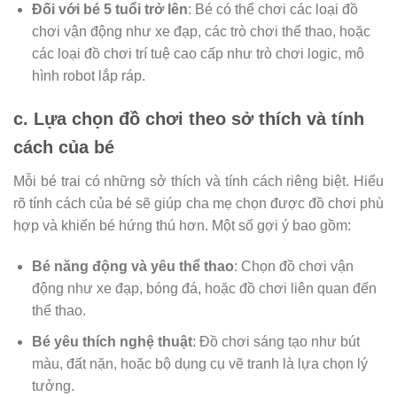
Đối với bé 5 tuổi trở lên
: Bé có thể chơi các loại đồ
chơi vận động như xe đạp, các trò chơi thể thao, hoặc
các loại đồ chơi trí tuệ cao cấp như trò chơi logic, mô
hình robot lắp ráp.
c. Lựa chọn đồ chơi theo sở thích và tính
cách của bé
Mỗi bé trai có những sở thích và tính cách riêng biệt. Hiểu
rõ tính cách của bé sẽ giúp cha mẹ chọn được đồ chơi phù
hợp và khiến bé hứng thú hơn. Một số gợi ý bao gồm:
Bé năng động và yêu thể thao
: Chọn đồ chơi vận
động như xe đạp, bóng đá, hoặc đồ chơi liên quan đến
thể thao.
Bé yêu thích nghệ thuật
: Đồ chơi sáng tạo như bút
màu, đất nặn, hoặc bộ dụng cụ vẽ tranh là lựa chọn lý
tưởng.