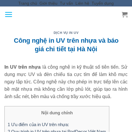
Trang chủ
Giới thiệu
Tư vấn
Liên hệ
Tuyển dụng
Skip
to
content
DỊCH VỤ IN UV
Công nghệ in UV trên nhựa và báo
giá chi tiết tại Hà Nội
In UV trên nhựa
là công nghệ in kỹ thuật số tiên tiến. Sử
dụng mực UV và đèn chiếu tia cực tím để làm khô mực
ngay lập tức. Công nghệ này cho phép in trực tiếp lên các
bề mặt nhựa mà không cần lớp phủ lót, giúp tạo ra hình
ảnh sắc nét, bền màu và chống trầy xước hiệu quả.
Nội dung chính
1
Ưu điểm của in UV trên nhựa:
2
Quy trình in UV trên nhựa tại PodDecor Việt Nam