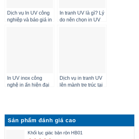
Dịch vụ In UV công
In tranh UV là gì? Lý
nghiệp và báo giá in
do nên chọn in UV
UV tại Hà Nội 2025
tại PodDecor
In UV inox công
Dịch vụ in tranh UV
nghệ in ấn hiện đại
lên mành tre trúc tại
cho sản phẩm cao
Hà Nội giá xưởng
cấp
Sản phẩm đánh giá cao
Khối lục giác bận rộn HB01