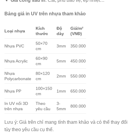
Gia công sau in
: Cắt, phủ bảo vệ, ép nhiệt…
Bảng giá in UV trên nhựa tham khảo
Kích
Độ
Giá/m²
Loại nhựa
thước
dày
(VNĐ)
50×70
Nhựa PVC
3mm
350.000
cm
60×90
Nhựa Acrylic
5mm
450.000
cm
Nhựa
80×120
2mm
550.000
Polycarbonate
cm
100×150
Nhựa PP
1mm
650.000
cm
In UV nổi 3D
Theo
3-
800.000
trên nhựa
yêu cầu
5mm
Lưu ý: Giá trên chỉ mang tính tham khảo và có thể thay đổi
tùy theo yêu cầu cụ thể.