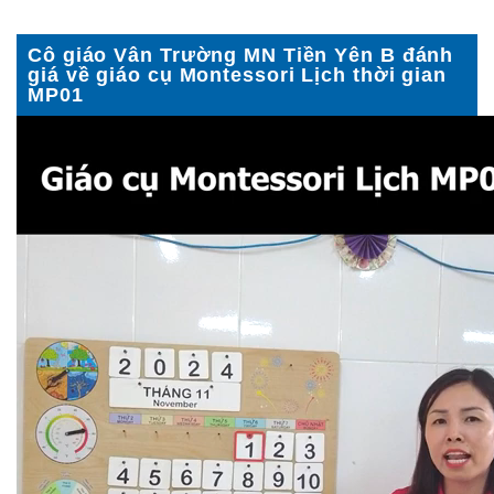
Cô giáo Vân Trường MN Tiền Yên B đánh
giá về giáo cụ Montessori Lịch thời gian
MP01