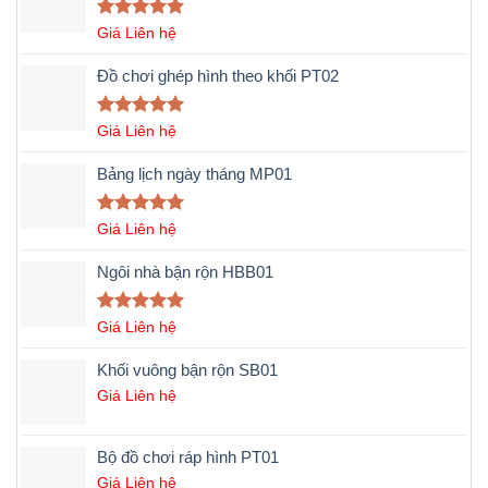
Được xếp
Giá Liên hệ
hạng
5.00
5 sao
Đồ chơi ghép hình theo khối PT02
Được xếp
Giá Liên hệ
hạng
5.00
5 sao
Bảng lịch ngày tháng MP01
Được xếp
Giá Liên hệ
hạng
5.00
5 sao
Ngôi nhà bận rộn HBB01
Được xếp
Giá Liên hệ
hạng
5.00
5 sao
Khối vuông bận rộn SB01
Giá Liên hệ
Bộ đồ chơi ráp hình PT01
Giá Liên hệ