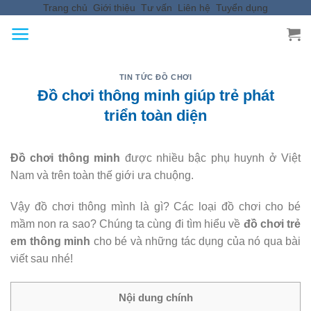
Trang chủ
Giới thiệu
Tư vấn
Liên hệ
Tuyển dụng
Skip
to
content
TIN TỨC ĐỒ CHƠI
Đồ chơi thông minh giúp trẻ phát
triển toàn diện
Đồ chơi thông minh
được nhiều bậc phụ huynh ở Việt
Nam và trên toàn thế giới ưa chuộng.
Vậy đồ chơi thông mình là gì? Các loại đồ chơi cho bé
mầm non ra sao? Chúng ta cùng đi tìm hiểu về
đồ chơi trẻ
em thông minh
cho bé và những tác dụng của nó qua bài
viết sau nhé!
Nội dung chính