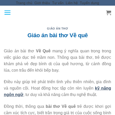
Trang chủ
Giới thiệu
Tư vấn
Liên hệ
Tuyển dụng
Skip
to
content
GIÁO ÁN THƠ
Giáo án bài thơ Về quê
Giáo án bài thơ
Về Quê
mang ý nghĩa quan trọng trong
việc giáo dục trẻ mầm non. Thông qua bài thơ, trẻ được
khám phá vẻ đẹp bình dị của quê hương, từ cánh đồng
lúa, con trâu đến khói bếp bay.
Điều này giúp trẻ phát triển tình yêu thiên nhiên, gia đình
và nguồn cội. Hoạt động học tập còn rèn luyện
kỹ năng
ngôn ngữ
, tư duy và khả năng cảm thụ nghệ thuật.
Đồng thời, thông qua
bài thơ Về quê
trẻ được khơi gợi
cảm xúc tích cực, biết trân trọng giá trị của cuộc sống bình