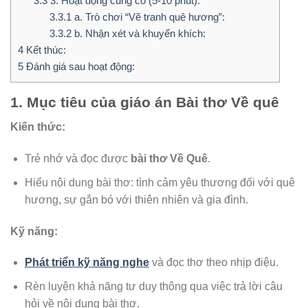
3.3
3. Hoạt động củng cố (5-10 phút):
3.3.1
a. Trò chơi “Vẽ tranh quê hương”:
3.3.2
b. Nhận xét và khuyến khích:
4
Kết thúc:
5
Đánh giá sau hoạt động:
1. Mục tiêu của giáo án Bài thơ Về quê
Kiến thức:
Trẻ nhớ và đọc được
bài thơ Về Quê
.
Hiểu nội dung bài thơ: tình cảm yêu thương đối với quê
hương, sự gắn bó với thiên nhiên và gia đình.
Kỹ năng:
Phát triển kỹ năng nghe
và đọc thơ theo nhịp điệu.
Rèn luyện khả năng tư duy thông qua việc trả lời câu
hỏi về nội dung bài thơ.