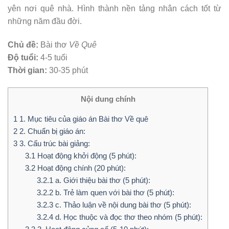
yên nơi quê nhà. Hình thành nền tảng nhân cách tốt từ
những năm đầu đời.
Chủ đề:
Bài thơ
Về Quê
Độ tuổi:
4-5 tuổi
Thời gian:
30-35 phút
Nội dung chính
1
1. Mục tiêu của giáo án Bài thơ Về quê
2
2. Chuẩn bị giáo án:
3
3. Cấu trúc bài giảng:
3.1
Hoạt động khởi động (5 phút):
3.2
Hoạt động chính (20 phút):
3.2.1
a. Giới thiệu bài thơ (5 phút):
3.2.2
b. Trẻ làm quen với bài thơ (5 phút):
3.2.3
c. Thảo luận về nội dung bài thơ (5 phút):
3.2.4
d. Học thuộc và đọc thơ theo nhóm (5 phút):