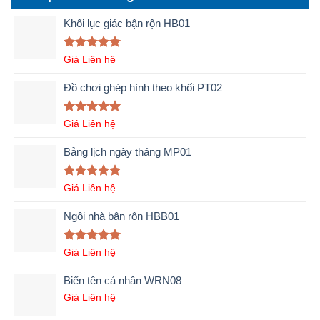
Khối lục giác bận rộn HB01
Được xếp
Giá Liên hệ
hạng
5.00
5 sao
Đồ chơi ghép hình theo khối PT02
Được xếp
Giá Liên hệ
hạng
5.00
5 sao
Bảng lịch ngày tháng MP01
Được xếp
Giá Liên hệ
hạng
5.00
5 sao
Ngôi nhà bận rộn HBB01
Được xếp
Giá Liên hệ
hạng
5.00
5 sao
Biển tên cá nhân WRN08
Giá Liên hệ