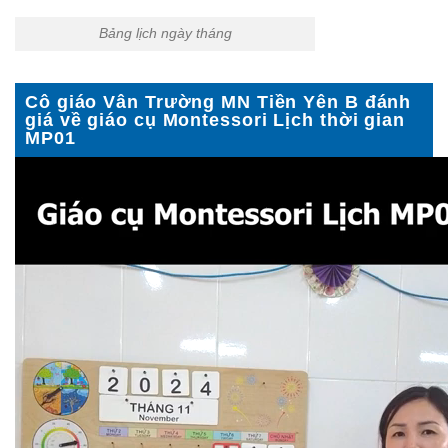
Bảng lịch ngày tháng
Cô giáo Vân Trường MN Tiền Yên B đánh
giá về giáo cụ Montessori Lịch thời gian
MP01