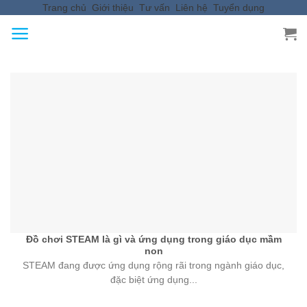
Trang chủ
Giới thiệu
Tư vấn
Liên hệ
Tuyển dụng
Skip
to
content
Đồ chơi STEAM là gì và ứng dụng trong giáo dục mầm
non
STEAM đang được ứng dụng rộng rãi trong ngành giáo dục,
đặc biệt ứng dụng...