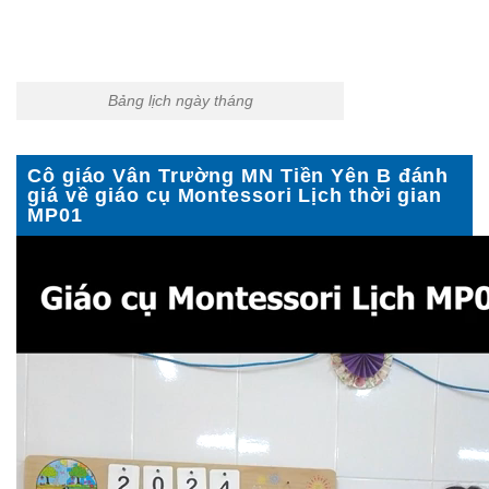
Bảng lịch ngày tháng
Cô giáo Vân Trường MN Tiền Yên B đánh
giá về giáo cụ Montessori Lịch thời gian
MP01