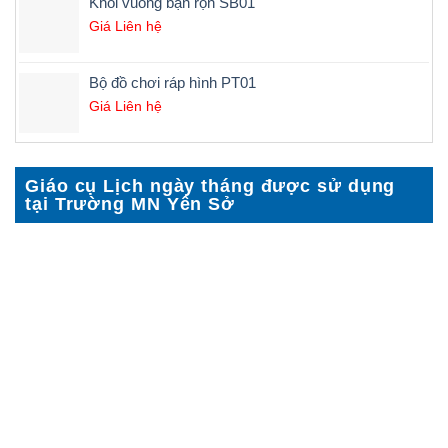
Khối vuông bận rộn SB01
Giá Liên hệ
Bộ đồ chơi ráp hình PT01
Giá Liên hệ
Giáo cụ Lịch ngày tháng được sử dụng
tại Trường MN Yên Sở