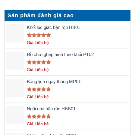
Sản phẩm đánh giá cao
Khối lục giác bận rộn HB01
Được xếp
Giá Liên hệ
hạng
5.00
5 sao
Đồ chơi ghép hình theo khối PT02
Được xếp
Giá Liên hệ
hạng
5.00
5 sao
Bảng lịch ngày tháng MP01
Được xếp
Giá Liên hệ
hạng
5.00
5 sao
Ngôi nhà bận rộn HBB01
Được xếp
Giá Liên hệ
hạng
5.00
5 sao