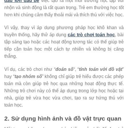
dấu lớn dấu bé
việc tạo ra một môi trường học tập vui
nhộn và sinh động là rất quan trọng. Trẻ em thường học tốt
hơn khi chúng cảm thấy thoải mái và thích thú với việc học.
Vì vậy, thay vì áp dụng phương pháp học khô khan và
truyền thống, hãy thử áp dụng
các trò chơi toán học
, bài
tập sáng tạo hoặc các hoạt động tương tác có thể giúp trẻ
tiếp cận toán học một cách tự nhiên và không bị căng
thẳng.
Ví dụ, các trò chơi như “
đoán số
“, “
tính toán với đồ vật
”
hay “
tạo nhóm số
” không chỉ giúp trẻ hiểu được các phép
toán mà còn giúp trẻ học qua những hoạt động thực tế.
Những trò chơi này có thể áp dụng trong lớp học hoặc tại
nhà, giúp trẻ vừa học vừa chơi, tạo ra sự hứng thú với
toán học.
2. Sử dụng hình ảnh và đồ vật trực quan