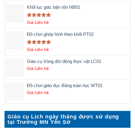
5 sao
Khối lục giác bận rộn HB01
Được xếp
Giá Liên hệ
hạng
5.00
5 sao
Đồ chơi ghép hình theo khối PT02
Được xếp
Giá Liên hệ
hạng
5.00
5 sao
Giáo cụ Vòng đời động thực vật LC01
Giá Liên hệ
Đồ chơi giáo dục Bảng toán học MT01
Giá Liên hệ
Giáo cụ Lịch ngày tháng được sử dụng
tại Trường MN Yên Sở