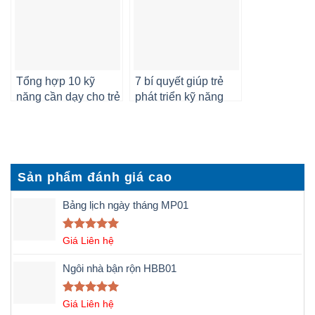
Tổng hợp 10 kỹ
7 bí quyết giúp trẻ
năng cần dạy cho trẻ
phát triển kỹ năng
mầm non
quan sát hiệu quả
Sản phẩm đánh giá cao
Bảng lịch ngày tháng MP01
Được xếp
Giá Liên hệ
hạng
5.00
5 sao
Ngôi nhà bận rộn HBB01
Được xếp
Giá Liên hệ
hạng
5.00