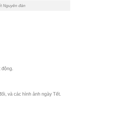
ết Nguyên đán
t động.
ối, và các hình ảnh ngày Tết.