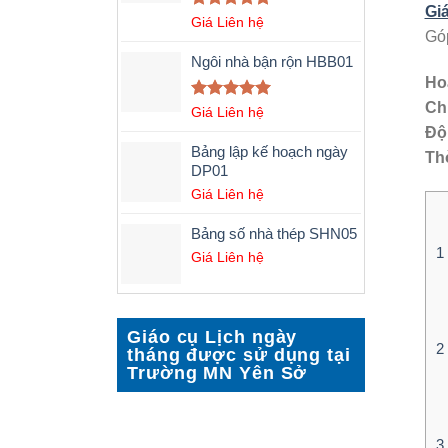
Gi
Được xếp
Giá Liên hệ
Góp
hạng
5.00
5 sao
Ngôi nhà bận rộn HBB01
Ho
Ch
Được xếp
Giá Liên hệ
hạng
5.00
Độ 
5 sao
Bảng lập kế hoạch ngày
Thờ
DP01
Giá Liên hệ
Bảng số nhà thép SHN05
1
Giá Liên hệ
Giáo cụ Lịch ngày
2
tháng được sử dụng tại
Trường MN Yên Sở
3