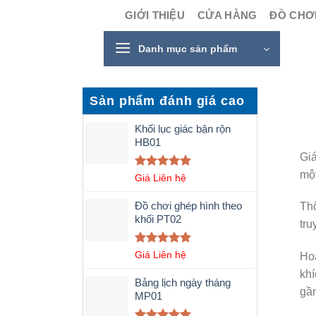
Skip
GIỚI THIỆU
CỬA HÀNG
ĐỒ CHƠI
to
content
Danh mục sản phẩm
Sản phẩm đánh giá cao
Khối lục giác bận rộn
HB01
Giá
một
Được xếp
Giá Liên hệ
hạng
5.00
5 sao
Đồ chơi ghép hình theo
Thô
khối PT02
tru
Được xếp
Giá Liên hệ
Hoạ
hạng
5.00
khí
5 sao
Bảng lịch ngày tháng
gần
MP01