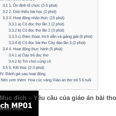
3.1
1. Ổn định tổ chức (3-5 phút)
3.2
2. Giới thiệu bài học (2 phút)
3.3
3. Hoạt động nhận thức (15 phút)
3.3.1
a) Cô đọc thơ lần 1 (2 phút)
3.3.2
b) Cô đọc thơ lần 2 (3 phút)
3.3.3
c) Đàm thoại, trích dẫn và giảng giải (6 phút)
3.3.4
d) Cô đọc bài thơ Cây đào lần 3 (2 phút)
3.4
4. Hoạt động thực hành (5 phút)
3.4.1
a) Dạy trẻ đọc thơ
3.4.2
b) Trò chơi củng cố
3.5
5. Kết thúc (2-3 phút)
IV. Đánh giá sau hoạt động
Nên xem thêm
Hoa cúc vàng Giáo án thơ trẻ 5 6 tuổi
 Mục đích – Yêu cầu của giáo án bài th
 Kiến thức