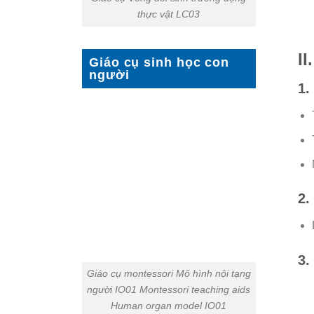
thực vật LC03
II
Giáo cụ sinh học con
người
1.
2.
3.
Giáo cụ montessori Mô hình nội tạng
người IO01 Montessori teaching aids
Human organ model IO01