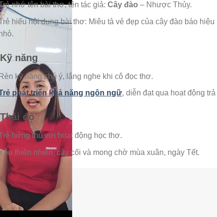
Trẻ nhớ tên bài thơ, tên tác giả:
Cây đào
– Nhược Thủy.
Trẻ hiểu nội dung bài thơ: Miêu tả vẻ đẹp của cây đào báo hiệ
nhỏ.
 Kỹ năng
Rèn kỹ năng chú ý, lắng nghe khi cô đọc thơ.
Trẻ phát triển khả năng ngôn ngữ
, diễn đạt qua hoạt động trả
 Thái độ
Trẻ hứng thú với hoạt động học thơ.
Yêu thiên nhiên, cây cối và mong chờ mùa xuân, ngày Tết.