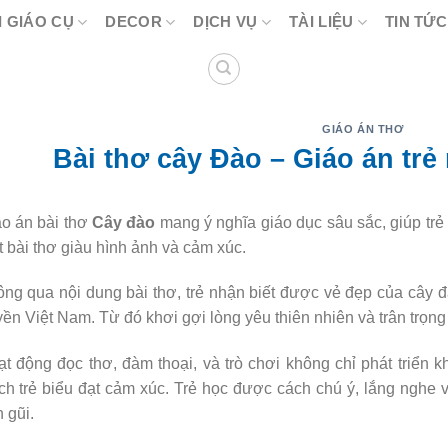
 GIÁO CỤ
DECOR
DỊCH VỤ
TÀI LIỆU
TIN TỨC
GIÁO ÁN THƠ
Bài thơ cây Đào – Giáo án trẻ
o án bài thơ
Cây đào
mang ý nghĩa giáo dục sâu sắc, giúp tr
 bài thơ giàu hình ảnh và cảm xúc.
ng qua nội dung bài thơ, trẻ nhận biết được vẻ đẹp của cây 
yền Việt Nam. Từ đó khơi gợi lòng yêu thiên nhiên và trân trọng
t động đọc thơ, đàm thoại, và trò chơi không chỉ phát triển
ch trẻ biểu đạt cảm xúc. Trẻ học được cách chú ý, lắng nghe v
 gũi.