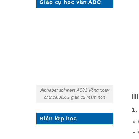
Giáo cụ học vần ABC
Alphabet spinners AS01 Vòng xoay
II
chữ cái AS01 giáo cụ mầm non
1.
Biển lớp học