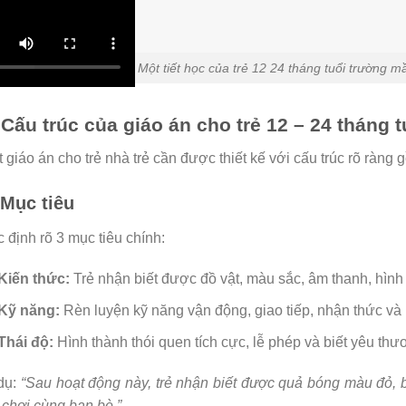
Một tiết học của trẻ 12 24 tháng tuổi trường
. Cấu trúc của giáo án cho trẻ 12 – 24 tháng t
 giáo án cho trẻ nhà trẻ cần được thiết kế với cấu trúc rõ ràng
 Mục tiêu
 định rõ 3 mục tiêu chính:
Kiến thức:
Trẻ nhận biết được đồ vật, màu sắc, âm thanh, hình
Kỹ năng:
Rèn luyện kỹ năng vận động, giao tiếp, nhận thức và 
Thái độ:
Hình thành thói quen tích cực, lễ phép và biết yêu th
dụ:
“Sau hoạt động này, trẻ nhận biết được quả bóng màu đỏ, b
 chơi cùng bạn bè.”