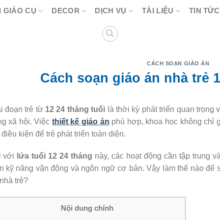
 GIÁO CỤ
DECOR
DỊCH VỤ
TÀI LIỆU
TIN TỨC
CÁCH SOẠN GIÁO ÁN
Cách soạn giáo án nhà trẻ 1
i đoạn trẻ từ
12 24 tháng tuổi
là thời kỳ phát triển quan trọng
g xã hội. Việc
thiết kế giáo án
phù hợp, khoa học không chỉ gi
 điều kiện để trẻ phát triển toàn diện.
i với
lứa tuổi 12 24 tháng
này, các hoạt động cần tập trung 
ển kỹ năng vận động và ngôn ngữ cơ bản. Vậy làm thế nào để 
 nhà trẻ?
Nội dung chính