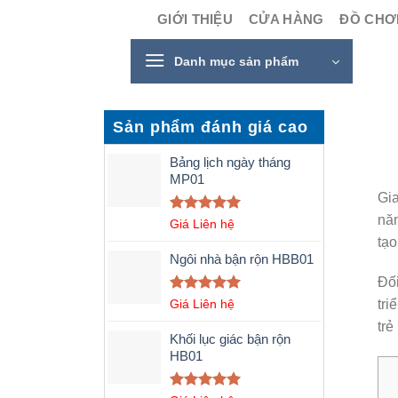
Skip
GIỚI THIỆU
CỬA HÀNG
ĐỒ CHƠI
to
content
Danh mục sản phẩm
Sản phẩm đánh giá cao
Bảng lịch ngày tháng
MP01
Gia
năn
Được xếp
Giá Liên hệ
hạng
5.00
tạo
5 sao
Ngôi nhà bận rộn HBB01
Đố
Được xếp
Giá Liên hệ
tri
hạng
5.00
trẻ
5 sao
Khối lục giác bận rộn
HB01