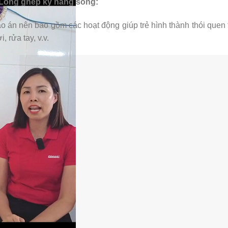
Lồng ghép kỹ năng sống:
o án nên bao gồm các hoạt động giúp trẻ hình thành thói quen 
i, rửa tay, v.v.