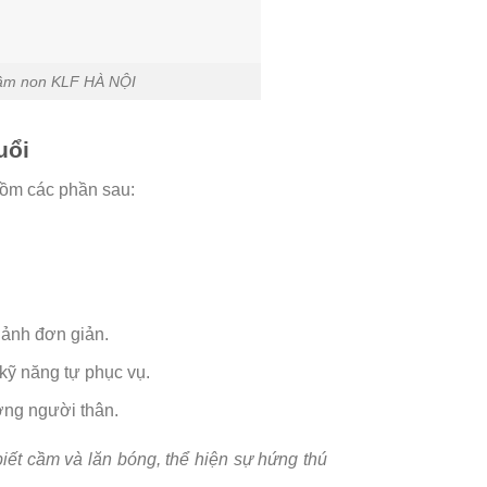
 mầm non KLF HÀ NỘI
uổi
 gồm các phần sau:
 ảnh đơn giản.
kỹ năng tự phục vụ.
ương người thân.
iết cầm và lăn bóng, thể hiện sự hứng thú