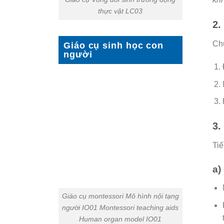
thực vật LC03
2.
Chu
Giáo cụ sinh học con
người
3.
Tiế
a)
Giáo cụ montessori Mô hình nội tạng
người IO01 Montessori teaching aids
Human organ model IO01