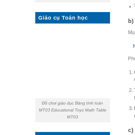
Giáo cụ Toán học
b)
Mục
Ph
Đồ chơi giáo dục Bảng tính toán
MT03 Educational Toys Math Table
MT03
c)