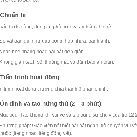
 Chuẩn bị
ẩn bị đồ dùng, dụng cụ phù hợp và an toàn cho trẻ:
Đồ vật gần gũi như quả bóng, hộp nhựa, tranh ảnh.
Nhạc nhẹ nhàng hoặc bài hát đơn giản.
Không gian sạch sẽ, thoáng mát và đảm bảo an toàn.
 Tiến trình hoạt động
n trình hoạt động thường chia thành 3 phần chính:
 Ổn định và tạo hứng thú (2 – 3 phút):
Mục tiêu: Tạo không khí vui vẻ và tập trung sự chú ý của trẻ
12 
Phương pháp: Giáo viên hát một bài hát ngắn, trò chuyện vui v
thuộc (tiếng nhạc, tiếng động vật).