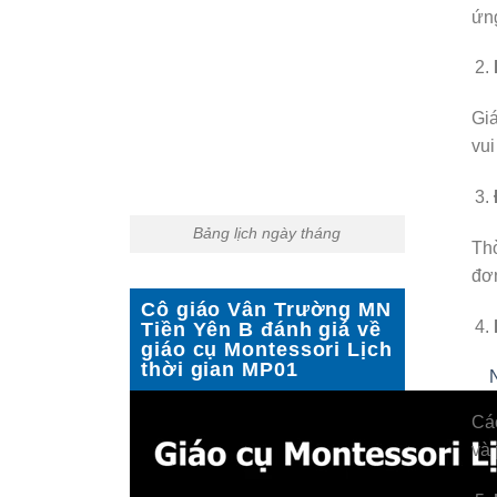
ứng
Giá
vui
Bảng lịch ngày tháng
Thờ
đơn
Cô giáo Vân Trường MN
Tiền Yên B đánh giá về
giáo cụ Montessori Lịch
thời gian MP01
Các
và 