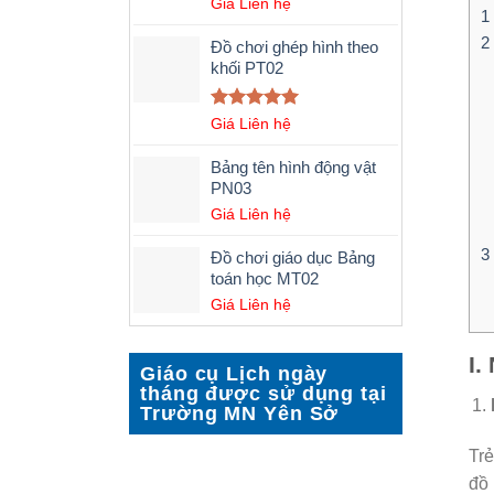
Được xếp
Giá Liên hệ
1
hạng
5.00
5 sao
2
Đồ chơi ghép hình theo
khối PT02
Được xếp
Giá Liên hệ
hạng
5.00
5 sao
Bảng tên hình động vật
PN03
Giá Liên hệ
3
Đồ chơi giáo dục Bảng
toán học MT02
Giá Liên hệ
I.
Giáo cụ Lịch ngày
tháng được sử dụng tại
Trường MN Yên Sở
Trẻ
đồ 