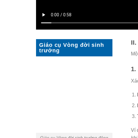
II
Giáo cụ Vòng đời sinh
trưởng
Một
1.
Xác
Ví 
Giáo cụ Vòng đời sinh trưởng động
khi