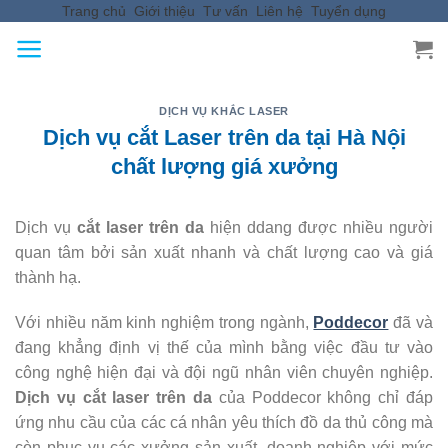
Trang chủ
Giới thiệu
Tư vấn
Liên hệ
Tuyển dụng
Skip
to
content
DỊCH VỤ KHẮC LASER
Dịch vụ cắt Laser trên da tại Hà Nội
chất lượng giá xưởng
Dịch vụ
cắt laser trên da
hiện ddang được nhiều người
quan tâm bởi sản xuất nhanh và chất lượng cao và giá
thành hạ.
Với nhiều năm kinh nghiệm trong ngành,
Poddecor
đã và
đang khẳng định vị thế của mình bằng việc đầu tư vào
công nghệ hiện đại và đội ngũ nhân viên chuyên nghiệp.
Dịch vụ cắt laser trên da
của Poddecor không chỉ đáp
ứng nhu cầu của các cá nhân yêu thích đồ da thủ công mà
còn phục vụ các xưởng sản xuất, doanh nghiệp với mức