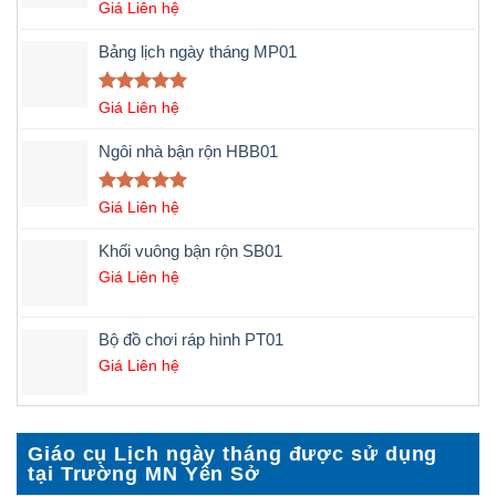
Được xếp
Giá Liên hệ
hạng
5.00
5 sao
Bảng lịch ngày tháng MP01
Được xếp
Giá Liên hệ
hạng
5.00
5 sao
Ngôi nhà bận rộn HBB01
Được xếp
Giá Liên hệ
hạng
5.00
5 sao
Khối vuông bận rộn SB01
Giá Liên hệ
Bộ đồ chơi ráp hình PT01
Giá Liên hệ
Giáo cụ Lịch ngày tháng được sử dụng
tại Trường MN Yên Sở