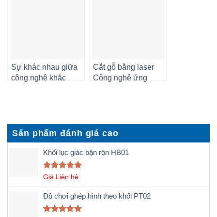
Sự khác nhau giữa
Cắt gỗ bằng laser
công nghệ khắc
Công nghệ ứng
laser và cắt laser
dụng và lợi ích
Sản phẩm đánh giá cao
Khối lục giác bận rộn HB01
Được xếp
Giá Liên hệ
hạng
5.00
5 sao
Đồ chơi ghép hình theo khối PT02