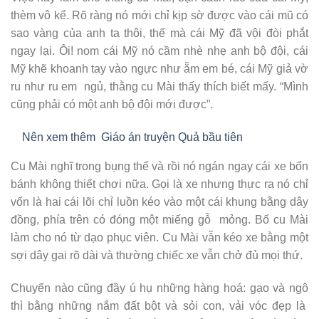
thèm vô kể. Rõ ràng nó mới chỉ kịp sờ được vào cái mũ có
sao vàng của anh ta thôi, thế mà cái Mỹ đã vội đòi phắt
ngay lại. Ôi! nom cái Mỹ nó cầm nhè nhẹ anh bộ đội, cái
Mỹ khẽ khoanh tay vào ngực như ẵm em bé, cái Mỹ giả vờ
ru như ru em ngủ, thằng cu Mài thấy thích biết mấy. “Mình
cũng phải có một anh bộ đội mới được”.
Nên xem thêm
Giáo án truyện Quả bầu tiên
Cu Mài nghĩ trong bụng thế và rồi nó ngán ngay cái xe bốn
bánh không thiết chơi nữa. Gọi là xe nhưng thực ra nó chỉ
vốn là hai cái lõi chỉ luồn kéo vào một cái khung bằng dây
đồng, phía trên có đóng một miếng gỗ mỏng. Bố cu Mài
làm cho nó từ dạo phục viên. Cu Mài vẫn kéo xe bằng một
sợi dây gai rõ dài và thường chiếc xe vẫn chở đủ mọi thứ.
Chuyến nào cũng đầy ú hụ những hàng hoá: gạo và ngô
thì bằng những nắm đất bột và sỏi con, vải vóc đẹp là