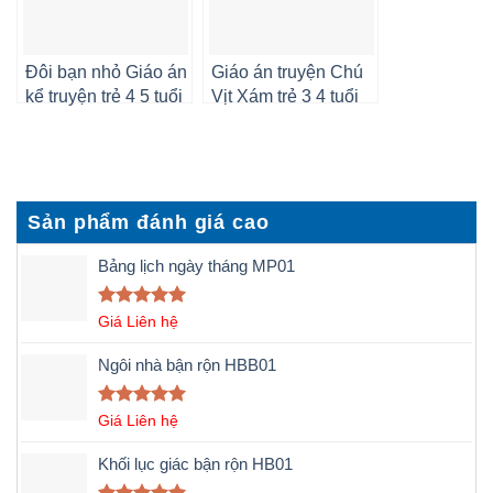
Đôi bạn nhỏ Giáo án
Giáo án truyện Chú
kể truyện trẻ 4 5 tuổi
Vịt Xám trẻ 3 4 tuổi
Sản phẩm đánh giá cao
Bảng lịch ngày tháng MP01
Được xếp
Giá Liên hệ
hạng
5.00
5 sao
Ngôi nhà bận rộn HBB01
Được xếp
Giá Liên hệ
hạng
5.00
5 sao
Khối lục giác bận rộn HB01