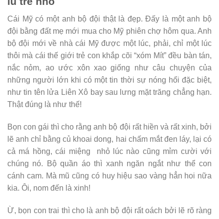
lũ trẻ nhỏ
Cái Mỹ có một anh bộ đội thật là đẹp. Đấy là một anh bộ
đội bằng đất mẹ mới mua cho Mỹ phiên chợ hôm qua. Anh
bộ đội mới về nhà cái Mỹ được một lúc, phải, chỉ một lúc
thôi mà cái thế giới trẻ con khắp cõi “xóm Mít” đều bàn tán,
nắc nỏm, ao ước xôn xao giống như câu chuyện của
những người lớn khi có một tin thời sự nóng hổi đặc biệt,
như tin tên lửa Liên Xô bay sau lưng mặt trăng chẳng hạn.
Thật đúng là như thế!
Bọn con gái thì cho rằng anh bộ đội rất hiền và rất xinh, bởi
lẽ anh chỉ bằng củ khoai dong, hai chấm mắt đen láy, lại có
cả má hồng, cái miệng nhỏ lúc nào cũng mỉm cười với
chúng nó. Bộ quần áo thì xanh ngăn ngắt như thể con
cánh cam. Mà mũ cũng có huy hiệu sao vàng hẳn hoi nữa
kia. Ôi, nom đến là xinh!
Ừ, bọn con trai thì cho là anh bộ đội rất oách bởi lẽ rõ ràng