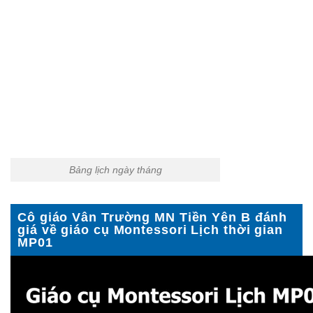
Bảng lịch ngày tháng
Cô giáo Vân Trường MN Tiền Yên B đánh
giá về giáo cụ Montessori Lịch thời gian
MP01