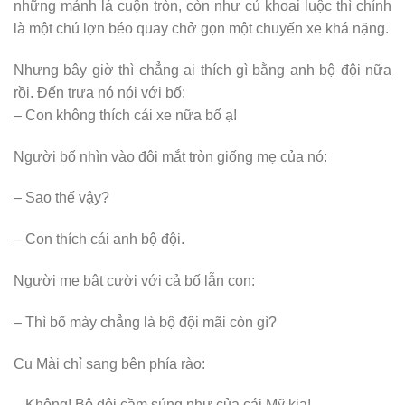
những mảnh lá cuộn tròn, còn như củ khoai luộc thì chính
là một chú lợn béo quay chở gọn một chuyến xe khá nặng.
Nhưng bây giờ thì chẳng ai thích gì bằng anh bộ đội nữa
rồi. Đến trưa nó nói với bố:
– Con không thích cái xe nữa bố ạ!
Người bố nhìn vào đôi mắt tròn giống mẹ của nó:
– Sao thế vậy?
– Con thích cái anh bộ đội.
Người mẹ bật cười với cả bố lẫn con:
– Thì bố mày chẳng là bộ đội mãi còn gì?
Cu Mài chỉ sang bên phía rào:
– Không! Bộ đội cầm súng như của cái Mỹ kia!