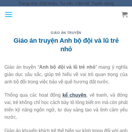
Trang chủ
Giới thiệu
Tư vấn
Liên hệ
Tuyển dụng
Skip
to
content
GIÁO ÁN TRUYỆN
Giáo án truyện Anh bộ đội và lũ trẻ
nhỏ
Giáo án truyện “
Anh bộ đội và lũ trẻ nhỏ
” mang ý nghĩa
giáo dục sâu sắc, giúp trẻ hiểu về vai trò quan trọng của
anh bộ đội trong việc bảo vệ quê hương đất nước.
Thông qua các hoạt động
kể chuyện
, vẽ tranh, và đóng
vai, trẻ không chỉ học cách bày tỏ lòng biết ơn mà còn phát
triển kỹ năng ngôn ngữ, tư duy sáng tạo và tình cảm yêu
nước.
Giáo án khuyến khích trẻ thể hiện sự kính trọng đối với anh