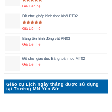
Được xếp
Giá Liên hệ
hạng
5.00
5 sao
Đồ chơi ghép hình theo khối PT02
Được xếp
Giá Liên hệ
hạng
5.00
5 sao
Bảng tên hình động vật PN03
Giá Liên hệ
Đồ chơi giáo dục Bảng toán học MT02
Giá Liên hệ
Giáo cụ Lịch ngày tháng được sử dụng
tại Trường MN Yên Sở