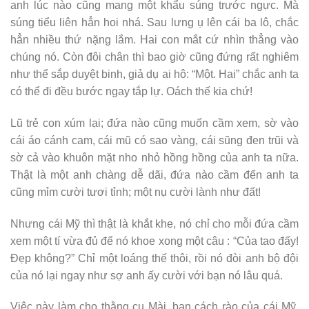
anh lúc nào cũng mang một khẩu súng trước ngực. Mà
súng tiểu liên hẳn hoi nhá. Sau lưng ụ lên cái ba lô, chắc
hẳn nhiều thứ nặng lắm. Hai con mắt cứ nhìn thẳng vào
chúng nó. Còn đôi chân thì bao giờ cũng đứng rất nghiêm
như thể sắp duyệt binh, giả dụ ai hô: “Một. Hai” chắc anh ta
có thể đi đều bước ngay tắp lự. Oách thế kia chứ!
Lũ trẻ con xúm lại; đứa nào cũng muốn cầm xem, sờ vào
cái áo cánh cam, cái mũ có sao vàng, cái sũng đen trũi và
sờ cả vào khuôn mặt nho nhỏ hồng hồng của anh ta nữa.
Thật là một anh chàng dễ dãi, đứa nào cầm đến anh ta
cũng mỉm cười tươi tỉnh; một nụ cười lành như đất!
Nhưng cái Mỹ thì thật là khắt khe, nó chỉ cho mỗi đứa cầm
xem một tí vừa đủ để nó khoe xong một câu : “Của tao đấy!
Đẹp không?” Chỉ một loáng thế thôi, rồi nó đòi anh bộ đội
của nó lại ngay như sợ anh ấy cười với bạn nó lâu quá.
Việc này làm cho thằng cu Mài, bạn cách rào của cái Mỹ,