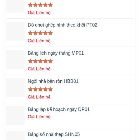
Được xếp
Giá Liên hệ
hạng
5.00
5 sao
Đồ chơi ghép hình theo khối PT02
Được xếp
Giá Liên hệ
hạng
5.00
5 sao
Bảng lịch ngày tháng MP01
Được xếp
Giá Liên hệ
hạng
5.00
5 sao
Ngôi nhà bận rộn HBB01
Được xếp
Giá Liên hệ
hạng
5.00
5 sao
Bảng lập kế hoạch ngày DP01
Giá Liên hệ
Bảng số nhà thép SHN05