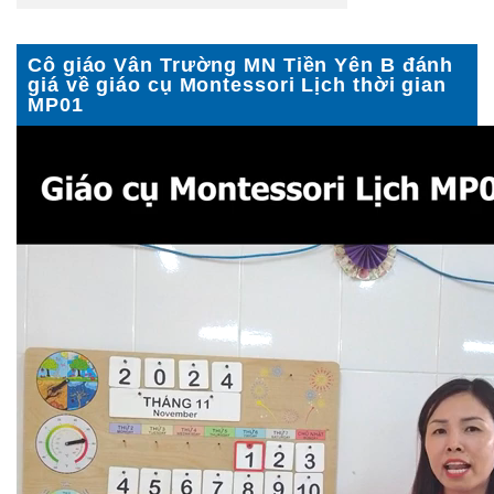
Cô giáo Vân Trường MN Tiền Yên B đánh
giá về giáo cụ Montessori Lịch thời gian
MP01