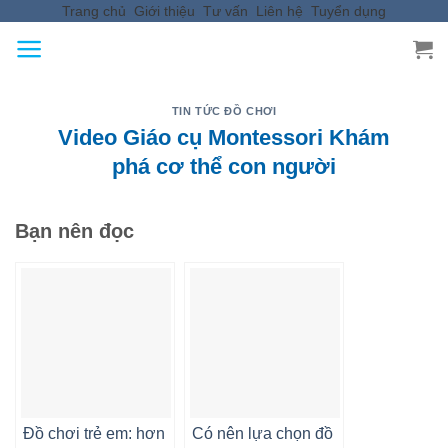
Trang chủ
Giới thiệu
Tư vấn
Liên hệ
Tuyển dụng
Skip
to
content
TIN TỨC ĐỒ CHƠI
Video Giáo cụ Montessori Khám
phá cơ thể con người
Bạn nên đọc
Đồ chơi trẻ em: hơn
Có nên lựa chọn đồ