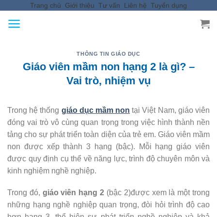
Trang chủ
Giới thiệu
Tư vấn
Liên hệ
Tuyển dụng
Skip
to
content
THÔNG TIN GIÁO DỤC
Giáo viên mầm non hạng 2 là gì? –
Vai trò, nhiệm vụ
Trong hệ thống
giáo dục mầm non
tại Việt Nam, giáo viên
đóng vai trò vô cùng quan trọng trong việc hình thành nền
tảng cho sự phát triển toàn diện của trẻ em. Giáo viên mầm
non được xếp thành 3 hạng (bậc). Mỗi hạng giáo viên
được quy định cụ thể về năng lực, trình độ chuyên môn và
kinh nghiệm nghề nghiệp.
Trong đó,
giáo viên hạng 2
(bậc 2)được xem là một trong
những hạng nghề nghiệp quan trọng, đòi hỏi trình độ cao
hơn hạng 3, thể hiện sự phát triển nghề nghiệp và khả