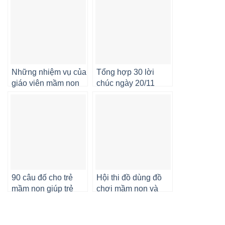
Những nhiệm vụ của
Tổng hợp 30 lời
giáo viên mầm non
chúc ngày 20/11
theo quy định mới
dành cho cô giáo
nhất
mầm non
90 câu đố cho trẻ
Hội thi đồ dùng đồ
mầm non giúp trẻ
chơi mầm non và
phát triển tư duy
một số sản phẩm đạt
giải