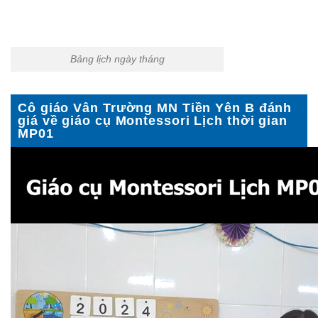
Bảng lịch ngày tháng
Cô giáo Vân Trường MN Tiền Yên B đánh
giá về giáo cụ Montessori Lịch thời gian
MP01