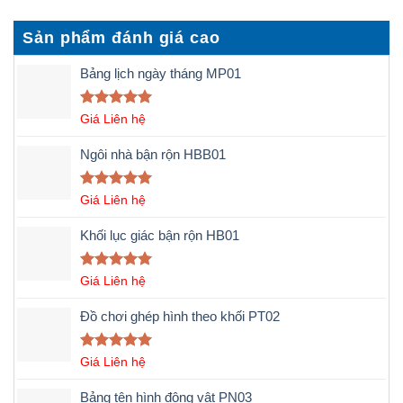
Sản phẩm đánh giá cao
Bảng lịch ngày tháng MP01
Được xếp
Giá Liên hệ
hạng
5.00
5 sao
Ngôi nhà bận rộn HBB01
Được xếp
Giá Liên hệ
hạng
5.00
5 sao
Khối lục giác bận rộn HB01
Được xếp
Giá Liên hệ
hạng
5.00
5 sao
Đồ chơi ghép hình theo khối PT02
Được xếp
Giá Liên hệ
hạng
5.00
5 sao
Bảng tên hình động vật PN03