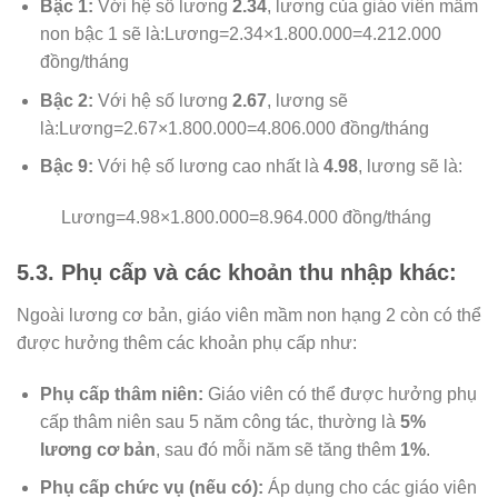
Bậc 1:
Với hệ số lương
2.34
, lương của giáo viên mầm
non bậc 1 sẽ là:Lương=2.34×1.800.000=4.212.000
đồng/tháng
Bậc 2:
Với hệ số lương
2.67
, lương sẽ
là:Lương=2.67×1.800.000=4.806.000 đồng/tháng
Bậc 9:
Với hệ số lương cao nhất là
4.98
, lương sẽ là:
Lương
=4.98×1.800.000=8.964.000 đồng/tháng
5.3. Phụ cấp và các khoản thu nhập khác:
Ngoài lương cơ bản, giáo viên mầm non hạng 2 còn có thể
được hưởng thêm các khoản phụ cấp như:
Phụ cấp thâm niên:
Giáo viên có thể được hưởng phụ
cấp thâm niên sau 5 năm công tác, thường là
5%
lương cơ bản
, sau đó mỗi năm sẽ tăng thêm
1%
.
Phụ cấp chức vụ (nếu có):
Áp dụng cho các giáo viên