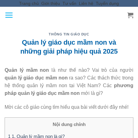
Trang chủ
Giới thiệu
Tư vấn
Liên hệ
Tuyển dụng
Skip
to
content
THÔNG TIN GIÁO DỤC
Quản lý giáo dục mầm non và
những giải pháp hiệu quả 2025
Quản lý mầm non
là như thế nào? Vai trò của người
quản lý giáo dục mầm non
ra sao? Các thách thức trong
hệ thống quản lý mầm non tại Việt Nam? Các
phương
pháp quản lý giáo dục mầm non
mới là gì?
Mời các cô giáo cùng tìm hiểu qua bài viết dưới đây nhé!
Nội dung chính
1
1. Quản lý mầm non là gì?