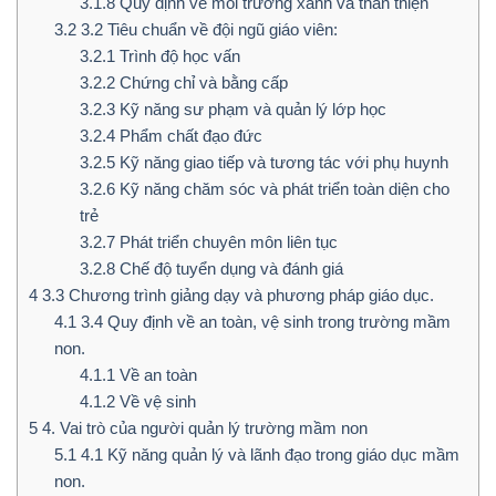
3.1.8
Quy định về môi trường xanh và thân thiện
3.2
3.2 Tiêu chuẩn về đội ngũ giáo viên:
3.2.1
Trình độ học vấn
3.2.2
Chứng chỉ và bằng cấp
3.2.3
Kỹ năng sư phạm và quản lý lớp học
3.2.4
Phẩm chất đạo đức
3.2.5
Kỹ năng giao tiếp và tương tác với phụ huynh
3.2.6
Kỹ năng chăm sóc và phát triển toàn diện cho
trẻ
3.2.7
Phát triển chuyên môn liên tục
3.2.8
Chế độ tuyển dụng và đánh giá
4
3.3 Chương trình giảng dạy và phương pháp giáo dục.
4.1
3.4 Quy định về an toàn, vệ sinh trong trường mầm
non.
4.1.1
Về an toàn
4.1.2
Về vệ sinh
5
4. Vai trò của người quản lý trường mầm non
5.1
4.1 Kỹ năng quản lý và lãnh đạo trong giáo dục mầm
non.