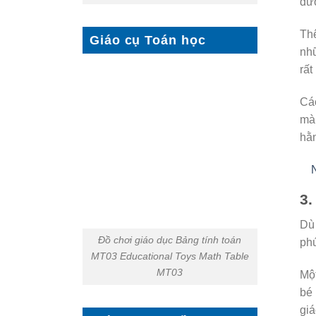
đượ
Thê
Giáo cụ Toán học
nhữ
rất
Các
mà 
hằn
3.
Dù
Đồ chơi giáo dục Bảng tính toán
phú
MT03 Educational Toys Math Table
MT03
Một
bé 
giá