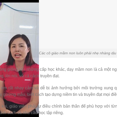
Các cô giáo mầm non luôn phải nhẹ nhàng dịu 
ng giống với những cấp học khác, dạy mầm non là cả một nghệ
g, lời nói, và cả cách truyền đạt.
 em rất nhạy cảm và dễ bị ảnh hưởng bởi môi trường xung qu
 gương mẫu, biết cách tạo dựng niềm tin và truyền đạt mọi đi
 khi, giáo viên phải tự điều chỉnh bản thân để phù hợp với t
tính cách và nhu cầu học tập riêng.