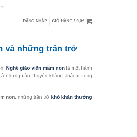
ĐĂNG NHẬP
GIỎ HÀNG /
0,0
₫
 và những trăn trở
on.
Nghề giáo viên mầm non
là một hành
 cả những câu chuyện không phải ai cũng
ầm non,
những trăn trở
khó khăn thường