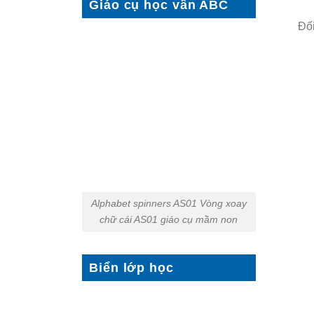
Giáo cụ học vần ABC
Đối
Alphabet spinners AS01 Vòng xoay
chữ cái AS01 giáo cụ mầm non
Biển lớp học