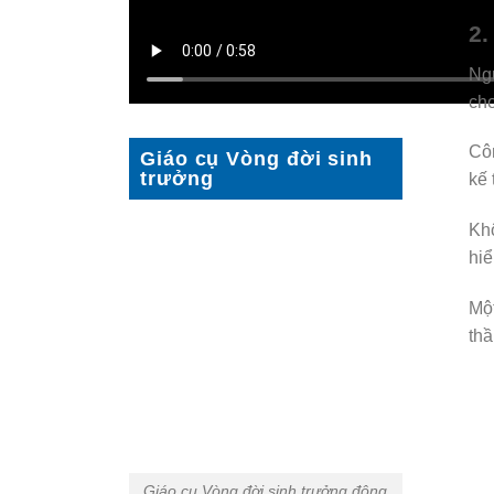
2.
Ngư
chơ
Côn
Giáo cụ Vòng đời sinh
trưởng
kế 
Khô
hiể
Một
thầ
Giáo cụ Vòng đời sinh trưởng động