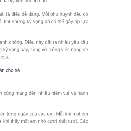
i bất kỳ tình huống nào.
ải là điều dễ dàng. Mỗi phụ huynh đều có
 khi những kỳ vọng đó có thể gây áp lực
anh chóng. Điều này đặt ra nhiều yêu cầu
g kỳ vọng này, cùng với công việc nặng nề
ress.
n cho trẻ
on cũng mang đến nhiều niềm vui và hạnh
riển từng ngày của các em. Mỗi khi một em
à khi thấy một em nhỏ cười thật tươi. Các