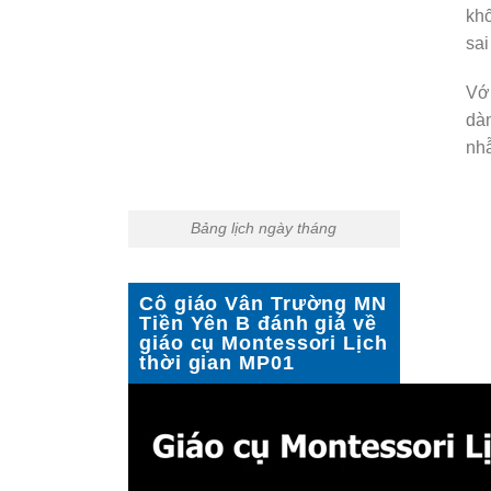
khố
sai
Với
dàn
nhẫ
Bảng lịch ngày tháng
Cô giáo Vân Trường MN
Tiền Yên B đánh giá về
giáo cụ Montessori Lịch
thời gian MP01