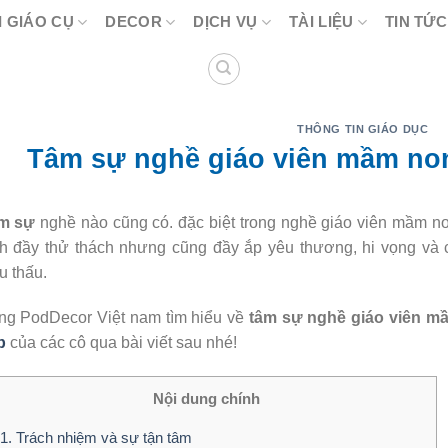
 GIÁO CỤ
DECOR
DỊCH VỤ
TÀI LIỆU
TIN TỨC
THÔNG TIN GIÁO DỤC
Tâm sự nghề giáo viên mầm non
m sự
nghề nào cũng có. đặc biệt trong nghề giáo viên mầm n
nh đầy thử thách nhưng cũng đầy ắp yêu thương, hi vọng và
u thấu.
ng PodDecor Việt nam tìm hiểu về
tâm sự nghề giáo viên m
p
của các cô qua bài viết sau nhé!
Nội dung chính
1. Trách nhiệm và sự tận tâm