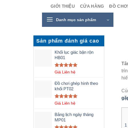
Skip
GIỚI THIỆU
CỬA HÀNG
ĐỒ CHƠI
to
content
Danh mục sản phẩm
Sản phẩm đánh giá cao
Khối lục giác bận rộn
HB01
Tâ
trì
Được xếp
Giá Liên hệ
hạng
5.00
hiể
5 sao
Đồ chơi ghép hình theo
khối PT02
Cù
gặ
Được xếp
Giá Liên hệ
hạng
5.00
5 sao
Bảng lịch ngày tháng
MP01
1