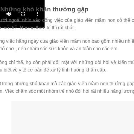
 Những khó khăn thường gặp
ời ngoài nhìn vào công việc của giáo viên mầm non có thể ch
i với trẻ. Nhưng thực tế thì rất khác.
g việc hằng ngày của giáo viên mầm non bao gồm nhiều nhiệm 
trò chơi, đến chăm sóc sức khỏe và an toàn cho các em.
ng chỉ thế, họ còn phải đối mặt với những đòi hỏi về kiến t
u biết về y tế cơ bản để xử lý tình huống khẩn cấp.
 trong những khó khăn mà các giáo viên mầm non thường gặp p
n. Việc chăm sóc một nhóm trẻ nhỏ đòi hỏi rất nhiều năng lượn