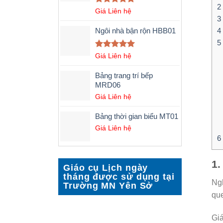
2
Được xếp
Giá Liên hệ
hạng
5.00
3
5 sao
Ngôi nhà bận rộn HBB01
4
5
Được xếp
Giá Liên hệ
hạng
5.00
5 sao
Bảng trang trí bếp
MRD06
Giá Liên hệ
Bảng thời gian biểu MT01
Giá Liên hệ
6
1.
Giáo cụ Lịch ngày
tháng được sử dụng tại
Ngh
Trường MN Yên Sở
que
Giá