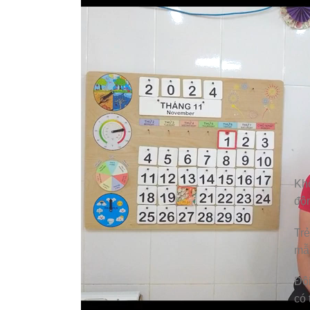
Khô
độn
Trẻ
mẫu
Đôi
có 