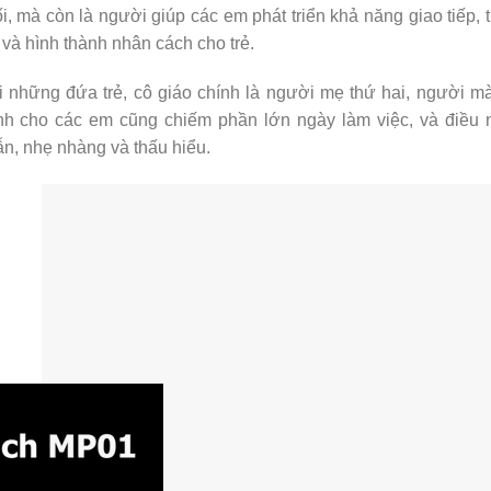
i, mà còn là người giúp các em phát triển khả năng giao tiếp, 
 và hình thành nhân cách cho trẻ.
 những đứa trẻ, cô giáo chính là người mẹ thứ hai, người m
h cho các em cũng chiếm phần lớn ngày làm việc, và điều nà
n, nhẹ nhàng và thấu hiểu.