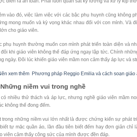
c diễn ra an toàn. Phải luôn quan sát kỹ lưỡng và xử lý kịp thờ
m vào đó, việc làm việc với các bậc phụ huynh cũng không ph
ng mong muốn và kỳ vọng khác nhau đối với con mình. Và đôi
 lớn cho giáo viên.
 phụ huynh thường muốn con mình phát triển toàn diện và nh
đôi khi giáo viên không thể đáp ứng ngay lập tức. Chính nhữn
g ngày. Đôi lúc khiến giáo viên mầm non cảm thấy áp lực và st
Nên xem thêm
Phương pháp Reggio Emilia và cách soạn giáo á
 Những niềm vui trong nghề
 có nhiều thử thách và áp lực, nhưng nghề giáo viên mầm n
c không thể đong đếm.
 trong những niềm vui lớn nhất là được chứng kiến sự phát t
biết tự mặc quần áo, lần đầu tiên biết đếm hay đơn giản chỉ l
o viên cảm thấy công sức của mình được đền đáp.