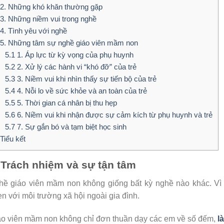
2. Những khó khăn thường gặp
3. Những niềm vui trong nghề
4. Tình yêu với nghề
5. Những tâm sự nghề giáo viên mầm non
5.1
1. Áp lực từ kỳ vọng của phụ huynh
5.2
2. Xử lý các hành vi “khó đỡ” của trẻ
5.3
3. Niềm vui khi nhìn thấy sự tiến bộ của trẻ
5.4
4. Nỗi lo về sức khỏe và an toàn của trẻ
5.5
5. Thời gian cá nhân bị thu hẹp
5.6
6. Niềm vui khi nhận được sự cảm kích từ phụ huynh và trẻ
5.7
7. Sự gắn bó và tạm biệt học sinh
Tiểu kết
 Trách nhiệm và sự tận tâm
ề giáo viên mầm non không giống bất kỳ nghề nào khác. Vì 
n với môi trường xã hội ngoài gia đình.
o viên mầm non không chỉ đơn thuần dạy các em về số đếm,
l