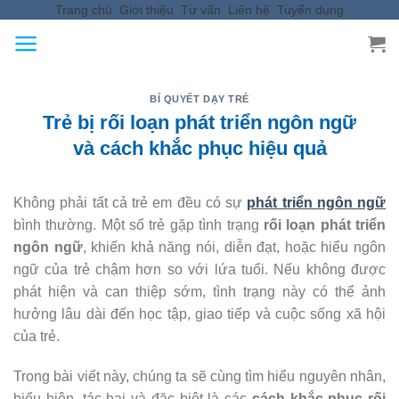
Trang chủ
Giới thiệu
Tư vấn
Liên hệ
Tuyển dụng
Skip
to
content
BÍ QUYẾT DẠY TRẺ
Trẻ bị rối loạn phát triển ngôn ngữ
và cách khắc phục hiệu quả
Không phải tất cả trẻ em đều có sự
phát triển ngôn ngữ
bình thường. Một số trẻ gặp tình trạng
rối loạn phát triển
ngôn ngữ
, khiến khả năng nói, diễn đạt, hoặc hiểu ngôn
ngữ của trẻ chậm hơn so với lứa tuổi. Nếu không được
phát hiện và can thiệp sớm, tình trạng này có thể ảnh
hưởng lâu dài đến học tập, giao tiếp và cuộc sống xã hội
của trẻ.
Trong bài viết này, chúng ta sẽ cùng tìm hiểu nguyên nhân,
biểu hiện, tác hại và đặc biệt là các
cách khắc phục rối