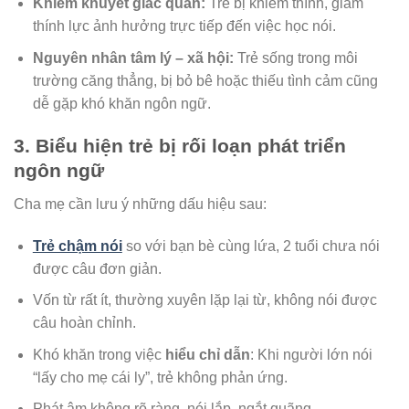
Khiếm khuyết giác quan:
Trẻ bị khiếm thính, giảm
thính lực ảnh hưởng trực tiếp đến việc học nói.
Nguyên nhân tâm lý – xã hội:
Trẻ sống trong môi
trường căng thẳng, bị bỏ bê hoặc thiếu tình cảm cũng
dễ gặp khó khăn ngôn ngữ.
3. Biểu hiện trẻ bị rối loạn phát triển
ngôn ngữ
Cha mẹ cần lưu ý những dấu hiệu sau:
Trẻ chậm nói
so với bạn bè cùng lứa, 2 tuổi chưa nói
được câu đơn giản.
Vốn từ rất ít, thường xuyên lặp lại từ, không nói được
câu hoàn chỉnh.
Khó khăn trong việc
hiểu chỉ dẫn
: Khi người lớn nói
“lấy cho mẹ cái ly”, trẻ không phản ứng.
Phát âm không rõ ràng, nói lắp, ngắt quãng.