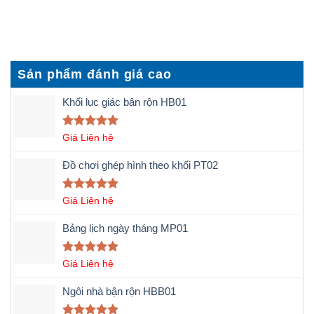
quan sát hiệu quả
dụng ngay
Sản phẩm đánh giá cao
Khối lục giác bận rộn HB01
Được xếp
Giá Liên hệ
hạng
5.00
5 sao
Đồ chơi ghép hình theo khối PT02
Được xếp
Giá Liên hệ
hạng
5.00
5 sao
Bảng lịch ngày tháng MP01
Được xếp
Giá Liên hệ
hạng
5.00
5 sao
Ngôi nhà bận rộn HBB01