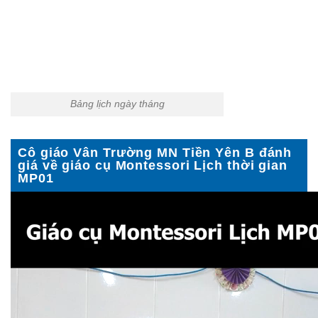
Bảng lịch ngày tháng
Cô giáo Vân Trường MN Tiền Yên B đánh
giá về giáo cụ Montessori Lịch thời gian
MP01