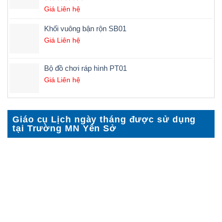
Được xếp
Giá Liên hệ
hạng
5.00
5 sao
Khối vuông bận rộn SB01
Giá Liên hệ
Bộ đồ chơi ráp hình PT01
Giá Liên hệ
Giáo cụ Lịch ngày tháng được sử dụng
tại Trường MN Yên Sở