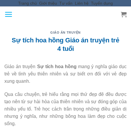
Trang chủ
Giới thiệu
Tư vấn
Liên hệ
Tuyển dụng
Skip
to
content
GIÁO ÁN TRUYỆN
Sự tích hoa hồng Giáo án truyện trẻ
4 tuổi
Giáo án truyện
Sự tích hoa hồng
mang ý nghĩa giáo dục
trẻ về tình yêu thiên nhiên và sự biết ơn đối với vẻ đẹp
xung quanh.
Qua câu chuyện, trẻ hiểu rằng mọi thứ đẹp đẽ đều được
tạo nên từ sự hài hòa của thiên nhiên và sự đóng góp của
nhiều yếu tố. Trẻ học cách trân trọng những điều giản dị
nhưng ý nghĩa, như những bông hoa làm đẹp cho cuộc
sống.