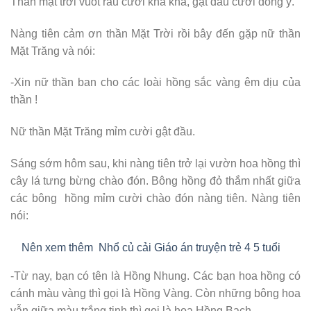
Thần mặt trời vuốt râu cười khà khà, gật đầu cười đồng ý.
Nàng tiên cảm ơn thần Mặt Trời rồi bây đến gặp nữ thần
Mặt Trăng và nói:
-Xin nữ thần ban cho các loài hồng sắc vàng êm dịu của
thần !
Nữ thần Mặt Trăng mỉm cười gật đầu.
Sáng sớm hôm sau, khi nàng tiên trở lại vườn hoa hồng thì
cây lá tưng bừng chào đón. Bông hồng đỏ thắm nhất giữa
các bông hồng mỉm cười chào đón nàng tiên. Nàng tiên
nói:
Nên xem thêm
Nhổ củ cải Giáo án truyện trẻ 4 5 tuổi
-Từ nay, bạn có tên là Hồng Nhung. Các bạn hoa hồng có
cánh màu vàng thì gọi là Hồng Vàng. Còn những bông hoa
vẫn giữa màu trắng tinh thì gọi là hoa Hồng Bạch.