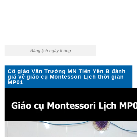
Bảng lịch ngày tháng
Cô giáo Vân Trường MN Tiền Yên B đánh
giá về giáo cụ Montessori Lịch thời gian
MP01