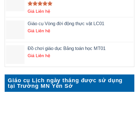
Được xếp
Giá Liên hệ
hạng
5.00
5 sao
Giáo cụ Vòng đời động thực vật LC01
Giá Liên hệ
Đồ chơi giáo dục Bảng toán học MT01
Giá Liên hệ
Giáo cụ Lịch ngày tháng được sử dụng
tại Trường MN Yên Sở