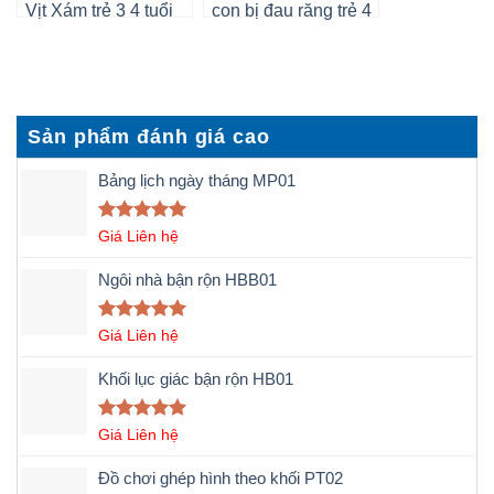
Vịt Xám trẻ 3 4 tuổi
con bị đau răng trẻ 4
tuổi
Sản phẩm đánh giá cao
Bảng lịch ngày tháng MP01
Được xếp
Giá Liên hệ
hạng
5.00
5 sao
Ngôi nhà bận rộn HBB01
Được xếp
Giá Liên hệ
hạng
5.00
5 sao
Khối lục giác bận rộn HB01
Được xếp
Giá Liên hệ
hạng
5.00
5 sao
Đồ chơi ghép hình theo khối PT02