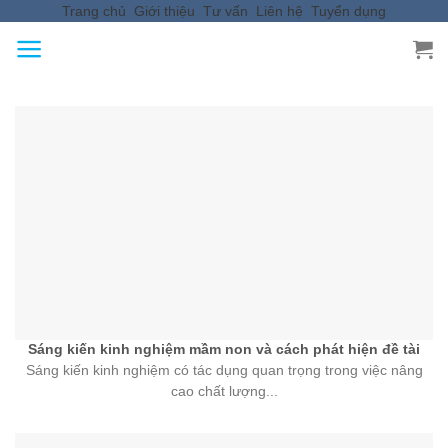
Trang chủ
Giới thiệu
Tư vấn
Liên hệ
Tuyển dụng
Skip
to
content
Sáng kiến kinh nghiệm mầm non và cách phát hiện đề tài
Sáng kiến kinh nghiệm có tác dụng quan trọng trong việc nâng
cao chất lượng...