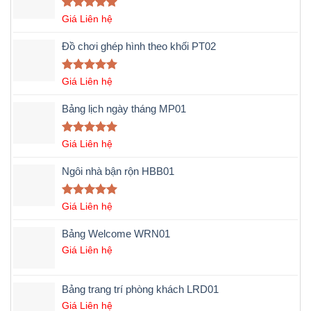
Được xếp
Giá Liên hệ
hạng
5.00
5 sao
Đồ chơi ghép hình theo khối PT02
Được xếp
Giá Liên hệ
hạng
5.00
5 sao
Bảng lịch ngày tháng MP01
Được xếp
Giá Liên hệ
hạng
5.00
5 sao
Ngôi nhà bận rộn HBB01
Được xếp
Giá Liên hệ
hạng
5.00
5 sao
Bảng Welcome WRN01
Giá Liên hệ
Bảng trang trí phòng khách LRD01
Giá Liên hệ