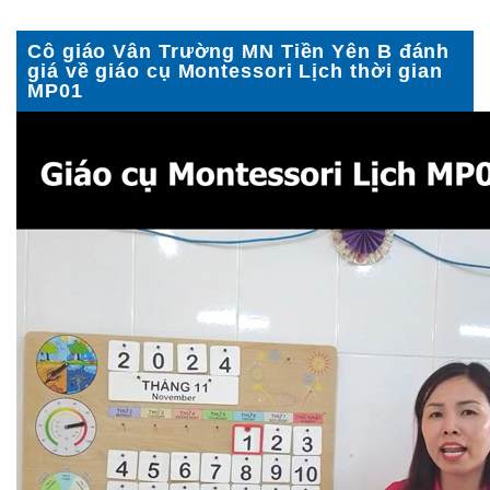
Cô giáo Vân Trường MN Tiền Yên B đánh
giá về giáo cụ Montessori Lịch thời gian
MP01