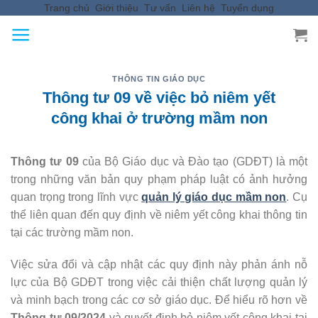
Trang chủ
Giới thiệu
Tư vấn
Liên hệ
Tuyển dụng
Skip
to
content
THÔNG TIN GIÁO DỤC
Thông tư 09 về việc bỏ niêm yết
công khai ở trường mầm non
Thông tư 09
của Bộ Giáo dục và Đào tạo (GDĐT) là một
trong những văn bản quy phạm pháp luật có ảnh hưởng
quan trọng trong lĩnh vực
quản lý giáo dục mầm non
. Cụ
thể liên quan đến quy định về niêm yết công khai thông tin
tại các trường mầm non.
Việc sửa đổi và cập nhật các quy định này phản ánh nỗ
lực của Bộ GDĐT trong việc cải thiện chất lượng quản lý
và minh bạch trong các cơ sở giáo dục. Để hiểu rõ hơn về
Thông tư 09/2024
và quyết định bỏ niêm yết công khai tại