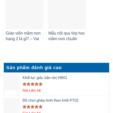
Giáo viên mầm non
Mẫu nội quy lớp học
hạng 2 là gì? – Vai
mầm non chuẩn
trò, nhiệm vụ
Sản phẩm đánh giá cao
Khối lục giác bận rộn HB01
Được xếp
Giá Liên hệ
hạng
5.00
5 sao
Đồ chơi ghép hình theo khối PT02
Được xếp
Giá Liên hệ