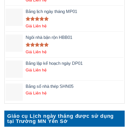
hạng
5.00
5 sao
Bảng lịch ngày tháng MP01
Được xếp
Giá Liên hệ
hạng
5.00
5 sao
Ngôi nhà bận rộn HBB01
Được xếp
Giá Liên hệ
hạng
5.00
5 sao
Bảng lập kế hoạch ngày DP01
Giá Liên hệ
Bảng số nhà thép SHN05
Giá Liên hệ
Giáo cụ Lịch ngày tháng được sử dụng
tại Trường MN Yên Sở