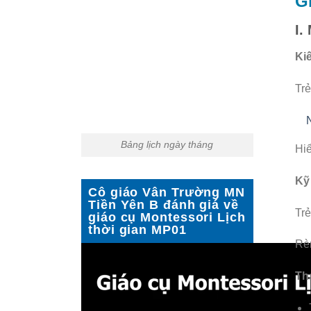
G
I.
Ki
Trẻ
Bảng lịch ngày tháng
Hiể
Kỹ
Cô giáo Vân Trường MN
Tiền Yên B đánh giá về
Trẻ
giáo cụ Montessori Lịch
thời gian MP01
Rèn
Thá