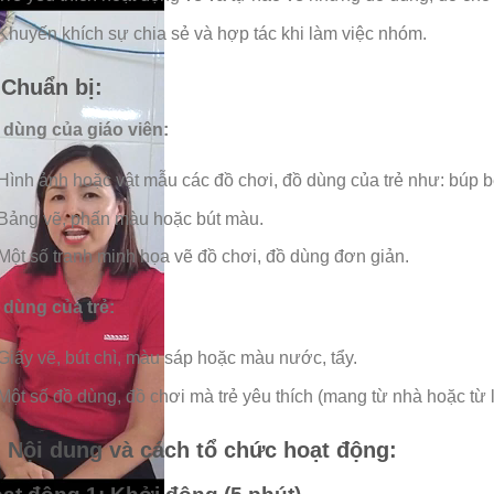
Khuyến khích sự chia sẻ và hợp tác khi làm việc nhóm.
. Chuẩn bị:
 dùng của giáo viên:
Hình ảnh hoặc vật mẫu các đồ chơi, đồ dùng của trẻ như: búp bê,
Bảng vẽ, phấn màu hoặc bút màu.
Một số tranh minh họa vẽ đồ chơi, đồ dùng đơn giản.
 dùng của trẻ:
Giấy vẽ, bút chì, màu sáp hoặc màu nước, tẩy.
Một số đồ dùng, đồ chơi mà trẻ yêu thích (mang từ nhà hoặc từ 
I. Nội dung và cách tổ chức hoạt động: