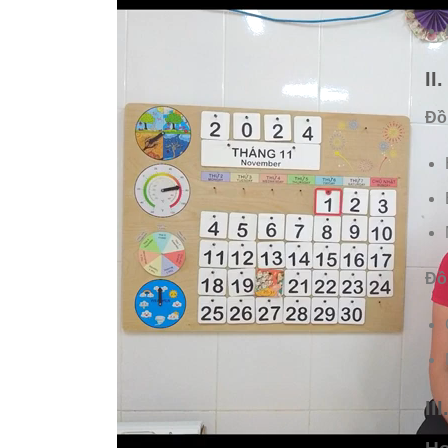
II
Đồ
Đồ
II