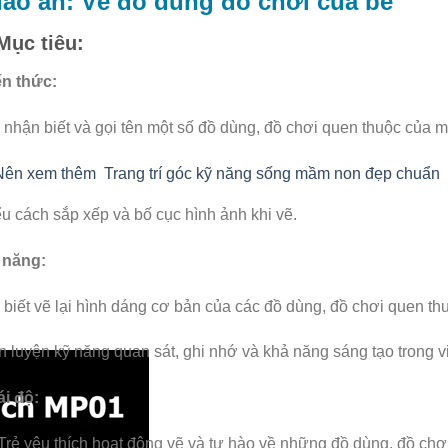
iáo án: Vẽ đồ dùng đồ chơi của bé
 Mục tiêu:
ến thức:
 nhận biết và gọi tên một số đồ dùng, đồ chơi quen thuộc của m
Nên xem thêm
Trang trí góc kỹ năng sống mầm non đẹp chuẩn
u cách sắp xếp và bố cục hình ảnh khi vẽ.
 năng:
 biết vẽ lại hình dáng cơ bản của các đồ dùng, đồ chơi quen th
 luyện kỹ năng quan sát, ghi nhớ và khả năng sáng tạo trong v
i độ:
Trẻ yêu thích hoạt động vẽ và tự hào về những đồ dùng, đồ chơ