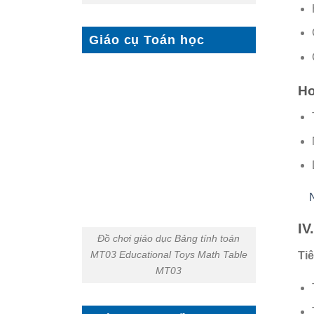
Giáo cụ Toán học
Ho
IV
Đồ chơi giáo dục Bảng tính toán
MT03 Educational Toys Math Table
Tiê
MT03