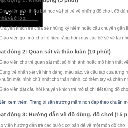
ạt động 1: Khởi động (5 phút)
Giáo viên giới thiệu bài học và hỏi trẻ về những đồ chơi, đồ d
nhà và ở lớp.
Khuyến khích trẻ chia sẻ những kỷ niệm hoặc câu chuyện gắn l
Giáo viên gợi mở cho trẻ hiểu rằng hôm nay các bé sẽ vẽ lại n
ạt động 2: Quan sát và thảo luận (10 phút)
Giáo viên cho trẻ quan sát một số hình ảnh hoặc mô hình thật v
Cùng trẻ nhận xét về hình dáng, màu sắc, và cấu tạo của từng m
khuôn mặt, hình chữ nhật cho thân mình, có thêm tay và chân n
Giáo viên đặt câu hỏi khuyến khích trẻ mô tả chi tiết từng đồ c
Nên xem thêm
Trang trí sân trường mầm non đẹp theo chuẩn m
ạt động 3: Hướng dẫn vẽ đồ dùng, đồ chơi (15 p
o viên hướng dẫn trẻ các bước cơ bản để vẽ một món đồ chơi