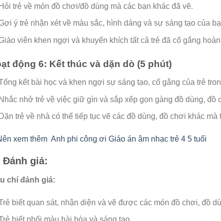
Hỏi trẻ về món đồ chơi/đồ dùng mà các bạn khác đã vẽ.
Gợi ý trẻ nhận xét về màu sắc, hình dáng và sự sáng tạo của bạ
Giáo viên khen ngợi và khuyến khích tất cả trẻ đã cố gắng hoàn
ạt động 6: Kết thúc và dặn dò (5 phút)
Tổng kết bài học và khen ngợi sự sáng tạo, cố gắng của trẻ tron
Nhắc nhở trẻ về việc giữ gìn và sắp xếp gọn gàng đồ dùng, đồ 
Dặn trẻ về nhà có thể tiếp tục vẽ các đồ dùng, đồ chơi khác mà t
Nên xem thêm
Anh phi công ơi Giáo án âm nhạc trẻ 4 5 tuổi
. Đánh giá:
u chí đánh giá:
Trẻ biết quan sát, nhận diện và vẽ được các món đồ chơi, đồ d
Trẻ biết phối màu hài hòa và sáng tạo.