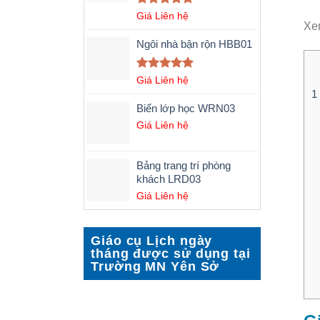
Được xếp
Giá Liên hệ
Xe
hạng
5.00
5 sao
Ngôi nhà bận rộn HBB01
Được xếp
Giá Liên hệ
hạng
5.00
1
5 sao
Biển lớp học WRN03
Giá Liên hệ
Bảng trang trí phòng
khách LRD03
Giá Liên hệ
Giáo cụ Lịch ngày
tháng được sử dụng tại
Trường MN Yên Sở