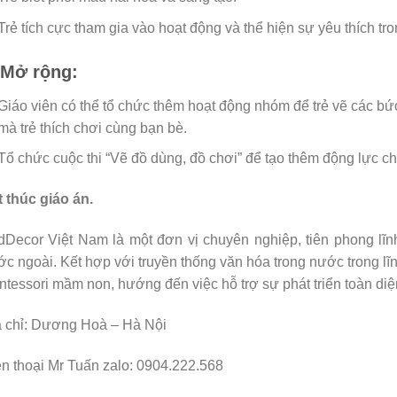
Trẻ tích cực tham gia vào hoạt động và thể hiện sự yêu thích tro
 Mở rộng:
Giáo viên có thể tổ chức thêm hoạt động nhóm để trẻ vẽ các bứ
mà trẻ thích chơi cùng bạn bè.
Tổ chức cuộc thi “Vẽ đồ dùng, đồ chơi” để tạo thêm động lực cho
 thúc giáo án.
Decor Việt Nam là một đơn vị chuyên nghiệp, tiên phong lĩn
c ngoài. Kết hợp với truyền thống văn hóa trong nước trong l
tessori mầm non, hướng đến việc hỗ trợ sự phát triển toàn diệ
 chỉ: Dương Hoà – Hà Nội
n thoại Mr Tuấn zalo: 0904.222.568