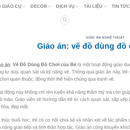
 GIÁO CỤ
DECOR
DỊCH VỤ
TÀI LIỆU
TIN TỨC
GIÁO ÁN NGHỆ THUẬT
Giáo án: vẽ đồ dùng đồ 
áo án
:
Vẽ Đồ Dùng Đồ Chơi của Bé
là một hoạt động giáo dục
g tư duy, quan sát và kỹ năng vẽ. Thông qua giáo án này, trẻ 
chơi quen thuộc, đồng thời thể hiện chúng qua tranh vẽ.
t động này không chỉ rèn luyện khả năng thẩm mỹ mà còn giúp t
i màu. Giáo viên sẽ hướng dẫn trẻ từ cách quan sát, sắp xếp
 hòa, đẹp mắt.
 thúc buổi học, trẻ có cơ hội chia sẻ và nhận xét về tác phẩm
 năng giao tiếp và tinh thần hợp tác. Giáo án cũng khuyến khích