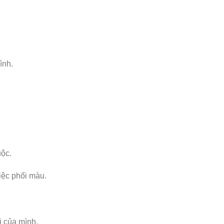
ình.
uộc.
iệc phối màu.
i của mình.