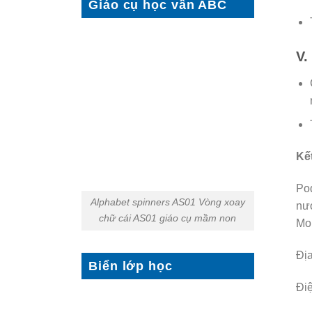
Giáo cụ học vần ABC
V.
Kết
Pod
Alphabet spinners AS01 Vòng xoay
nướ
chữ cái AS01 giáo cụ mầm non
Mon
Địa
Biển lớp học
Điệ