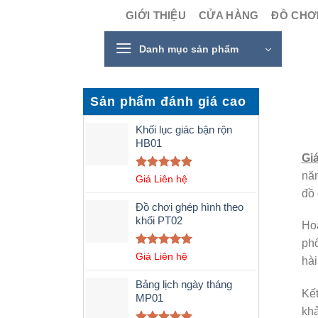
Skip
GIỚI THIỆU
CỬA HÀNG
ĐỒ CHƠI
to
content
Danh mục sản phẩm
Sản phẩm đánh giá cao
Khối lục giác bận rộn
HB01
Gi
năn
Được xếp
Giá Liên hệ
hạng
5.00
đồ 
5 sao
Đồ chơi ghép hình theo
khối PT02
Hoạ
phố
Được xếp
Giá Liên hệ
hài
hạng
5.00
5 sao
Bảng lịch ngày tháng
Kết
MP01
khả