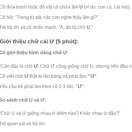
Cô đưa tranh hoặc đồ vật có chứa âm
U
(ví dụ: con cú, cái mũ).
Cô hỏi: “Trong từ
cú
, các con nghe thấy âm gì?”
Trẻ trả lời và cô nhấn mạnh: “À, đó là chữ
U
.”
 Giới thiệu chữ cái Ư (5 phút):
Cô giới thiệu hình dáng chữ Ư:
“Còn đây là chữ
Ư
. Chữ Ư cũng giống chữ U, nhưng trên đầu có
Cô viết chữ
Ư
thật to lên bảng và phát âm:
“Ư”
.
Yêu cầu trẻ phát âm theo cô 2-3 lần:
“Ư”
.
So sánh chữ U và Ư:
“Chữ U và Ư giống nhau ở điểm nào? Khác nhau ở đâu?”
Trẻ quan sát và trả lời: