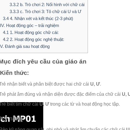
3.3.2
b. Trò chơi 2: Nối hình với chữ cái
3.3.3
c. Trò chơi 3: Tô chữ cái U và Ư
3.4
4. Nhận xét và kết thúc (2-3 phút)
IV. Hoạt động góc – trải nghiệm
4.1
1. Hoạt động góc chữ cái:
4.2
2. Hoạt động góc nghệ thuật:
V. Đánh giá sau hoạt động
 Mục đích yêu cầu của giáo án
 Kiến thức:
Trẻ nhận biết và phân biệt được hai chữ cái
U, Ư
.
Trẻ phát âm đúng và nhận diện được đặc điểm của chữ cái
U, 
Trẻ biết tìm chữ cái
U, Ư
trong các từ và hoạt động học tập.
 Kỹ năng:
Rèn kỹ năng quan sát, ghi nhớ và phát âm chuẩn các chữ cái
U