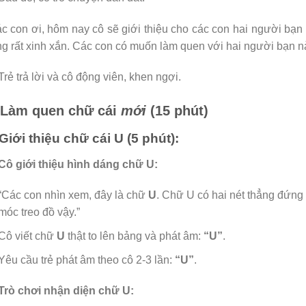
c con ơi, hôm nay cô sẽ giới thiệu cho các con hai người bạn m
g rất xinh xắn. Các con có muốn làm quen với hai người bạn 
Trẻ trả lời và cô động viên, khen ngợi.
 Làm quen chữ cái
mới
(15 phút)
 Giới thiệu chữ cái U (5 phút):
Cô giới thiệu hình dáng chữ U:
“Các con nhìn xem, đây là chữ
U
. Chữ U có hai nét thẳng đứng
móc treo đồ vậy.”
Cô viết chữ
U
thật to lên bảng và phát âm:
“U”
.
Yêu cầu trẻ phát âm theo cô 2-3 lần:
“U”
.
Trò chơi nhận diện chữ U: