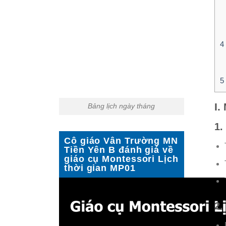
4
5
I.
Bảng lịch ngày tháng
1.
Cô giáo Vân Trường MN
Tiền Yên B đánh giá về
giáo cụ Montessori Lịch
thời gian MP01
2.