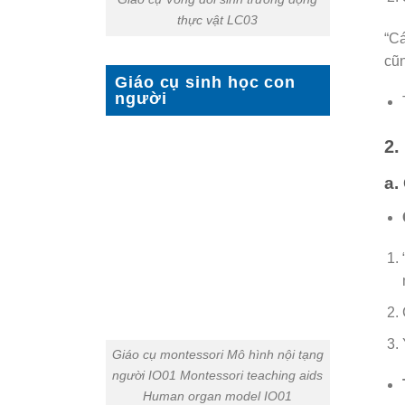
thực vật LC03
“Cá
cũn
Giáo cụ sinh học con
người
2.
a.
Giáo cụ montessori Mô hình nội tạng
người IO01 Montessori teaching aids
Human organ model IO01