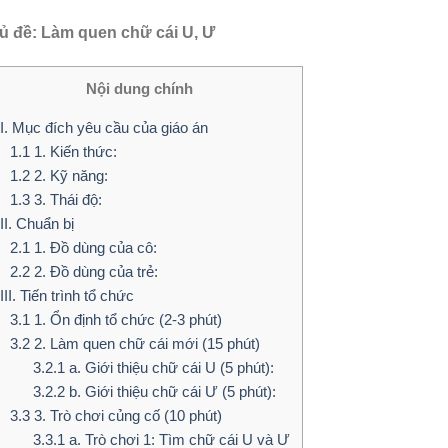
ủ đề: Làm quen chữ cái U, Ư
Nội dung chính
I. Mục đích yêu cầu của giáo án
1.1
1. Kiến thức:
1.2
2. Kỹ năng:
1.3
3. Thái độ:
II. Chuẩn bị
2.1
1. Đồ dùng của cô:
2.2
2. Đồ dùng của trẻ:
III. Tiến trình tổ chức
3.1
1. Ổn định tổ chức (2-3 phút)
3.2
2. Làm quen chữ cái mới (15 phút)
3.2.1
a. Giới thiệu chữ cái U (5 phút):
3.2.2
b. Giới thiệu chữ cái Ư (5 phút):
3.3
3. Trò chơi củng cố (10 phút)
3.3.1
a. Trò chơi 1: Tìm chữ cái U và Ư