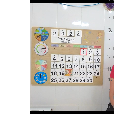
3.
II
1.