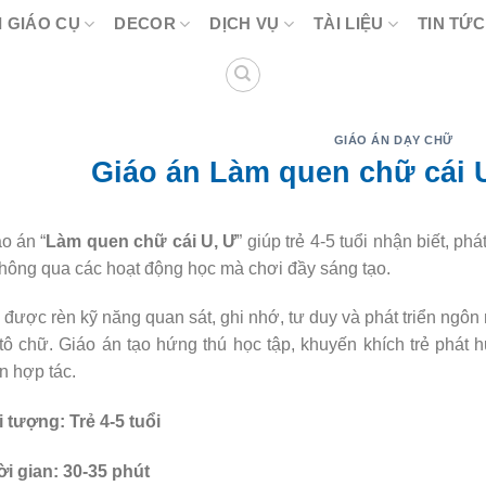
 GIÁO CỤ
DECOR
DỊCH VỤ
TÀI LIỆU
TIN TỨC
GIÁO ÁN DẠY CHỮ
Giáo án Làm quen chữ cái U
o án “
Làm quen chữ cái U, Ư
” giúp trẻ 4-5 tuổi nhận biết, p
hông qua các hoạt động học mà chơi đầy sáng tạo.
 được rèn kỹ năng quan sát, ghi nhớ, tư duy và phát triển ngôn
tô chữ. Giáo án tạo hứng thú học tập, khuyến khích trẻ phát hu
n hợp tác.
 tượng: Trẻ 4-5 tuổi
i gian: 30-35 phút