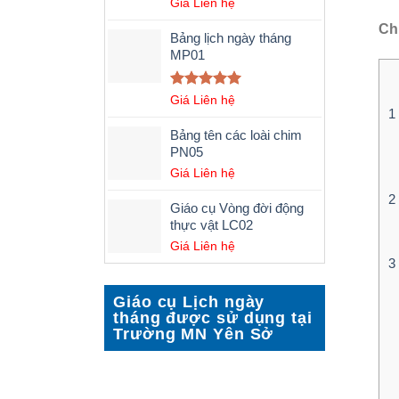
Được xếp
Giá Liên hệ
hạng
5.00
Ch
5 sao
Bảng lịch ngày tháng
MP01
Được xếp
Giá Liên hệ
1
hạng
5.00
5 sao
Bảng tên các loài chim
PN05
Giá Liên hệ
2
Giáo cụ Vòng đời động
thực vật LC02
Giá Liên hệ
3
Giáo cụ Lịch ngày
tháng được sử dụng tại
Trường MN Yên Sở