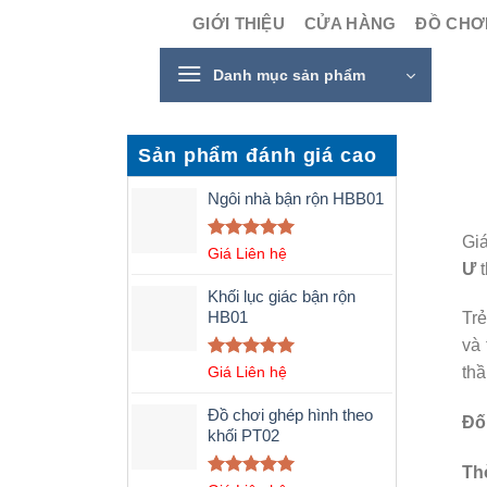
Skip
GIỚI THIỆU
CỬA HÀNG
ĐỒ CHƠI
to
content
Danh mục sản phẩm
Sản phẩm đánh giá cao
Ngôi nhà bận rộn HBB01
Giá
Được xếp
Giá Liên hệ
Ư
t
hạng
5.00
5 sao
Khối lục giác bận rộn
HB01
Trẻ
và 
Được xếp
Giá Liên hệ
thầ
hạng
5.00
5 sao
Đồ chơi ghép hình theo
Đối
khối PT02
Thờ