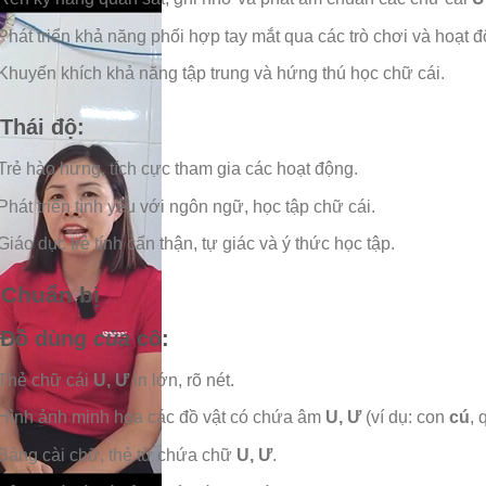
Phát triển khả năng phối hợp tay mắt qua các trò chơi và hoạt độ
Khuyến khích khả năng tập trung và hứng thú học chữ cái.
 Thái độ:
Trẻ hào hứng, tích cực tham gia các hoạt động.
Phát triển tình yêu với ngôn ngữ, học tập chữ cái.
Giáo dục trẻ tính cẩn thận, tự giác và ý thức học tập.
. Chuẩn bị
 Đồ dùng
của
cô:
Thẻ chữ cái
U, Ư
in lớn, rõ nét.
Hình ảnh minh họa các đồ vật có chứa âm
U, Ư
(ví dụ: con
cú
,
Bảng cài chữ, thẻ từ chứa chữ
U, Ư
.