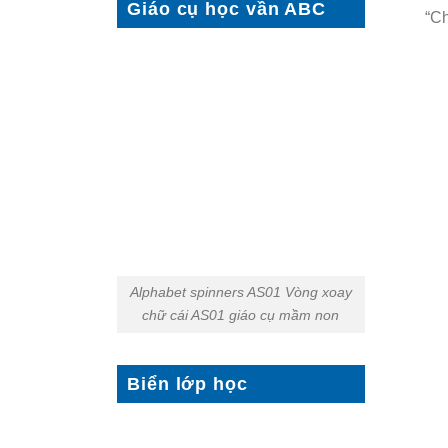
Giáo cụ học vần ABC
“Ch
Alphabet spinners AS01 Vòng xoay
chữ cái AS01 giáo cụ mầm non
Biển lớp học