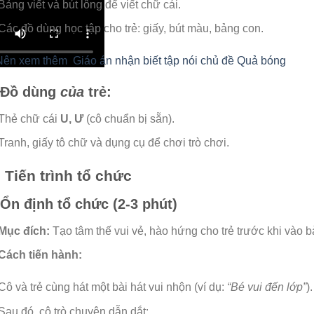
Bảng viết và bút lông để viết chữ cái.
Các đồ dùng học tập cho trẻ: giấy, bút màu, bảng con.
Nên xem thêm
Giáo án nhận biết tập nói chủ đề Quả bóng
 Đồ dùng
của
trẻ:
Thẻ chữ cái
U, Ư
(cô chuẩn bị sẵn).
Tranh, giấy tô chữ và dụng cụ để chơi trò chơi.
I. Tiến trình tổ chức
 Ổn định tổ chức (2-3 phút)
Mục đích:
Tạo tâm thế vui vẻ, hào hứng cho trẻ trước khi vào b
Cách tiến hành:
Cô và trẻ cùng hát một bài hát vui nhộn (ví dụ:
“Bé vui đến lớp”
).
Sau đó, cô trò chuyện dẫn dắt: