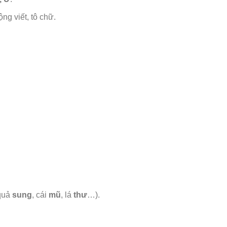
ng viết, tô chữ.
 quả
sung
, cái
mũ
, lá
thư
…).